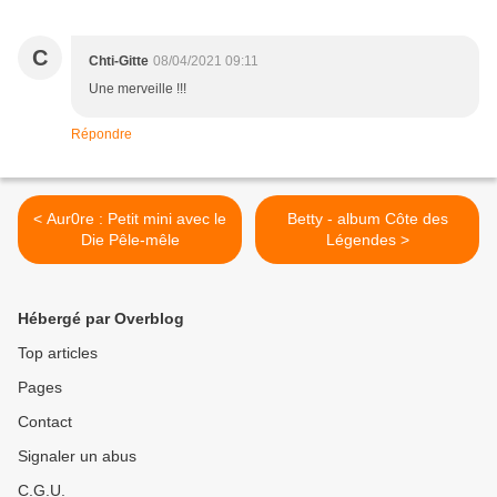
C
Chti-Gitte
08/04/2021 09:11
Une merveille !!!
Répondre
< Aur0re : Petit mini avec le
Betty - album Côte des
Die Pêle-mêle
Légendes >
Hébergé par Overblog
Top articles
Pages
Contact
Signaler un abus
C.G.U.