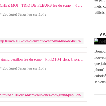
au parc 
KAD2106 : DIES BIENVENUE CHEZ MOI - TRIO DE FLEURS fee du scrap
mets, c
utilisés 
44230 Saint Sébastien sur Loire
VA
ap.fr/kad2106-dies-bienvenue-chez-moi-trio-de-fleurs/
Bonjour
nouvell
kad2104-dies-bienvenue-chez-moi-grand-papillon fee du scrap
que j'ai
44230 Saint Sébastien sur Loire
photo".
coloris
Je vous 
p.fr/kad2104-dies-bienvenue-chez-moi-grand-papillon/