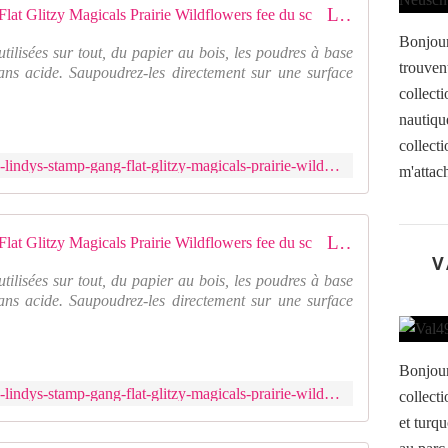
LSG01242 : Lindy's Stamp Gang Flat Glitzy Magicals Prairie Wildflowers fee du sc
Bonjour
tilisées sur tout, du papier au bois, les poudres à base
trouvent
ans acide. Saupoudrez-les directement sur une surface
collecti
nautiqu
collecti
https://www.feeduscrap.fr/lsg01242-lindys-stamp-gang-flat-glitzy-magicals-prairie-wildflowers/
m'attach
LSG01242 : Lindy's Stamp Gang Flat Glitzy Magicals Prairie Wildflowers fee du sc
V
tilisées sur tout, du papier au bois, les poudres à base
ans acide. Saupoudrez-les directement sur une surface
Bonjour
https://www.feeduscrap.fr/lsg01242-lindys-stamp-gang-flat-glitzy-magicals-prairie-wildflowers/
collecti
et turq