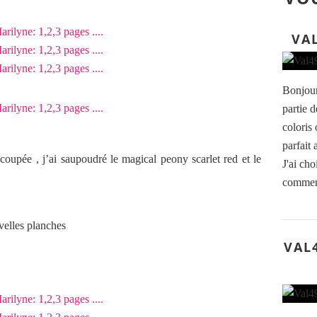
VA
Bonjour
partie d
coloris
parfait
oupée , j’ai saupoudré le magical peony scarlet red et le
J'ai cho
commenc
uvelles planches
VAL