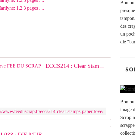
Bonjour,
presque
tampons
des cra
un pocho
die "bar
ECCS214 : Clear Stamps Paper Love FEE DU SCRAP
SO
Bonjour 
image d
://www.feeduscrap.fr/eccs214-clear-stamps-paper-love/
Scropin
scrappe
collect
L038 : DIE MUR