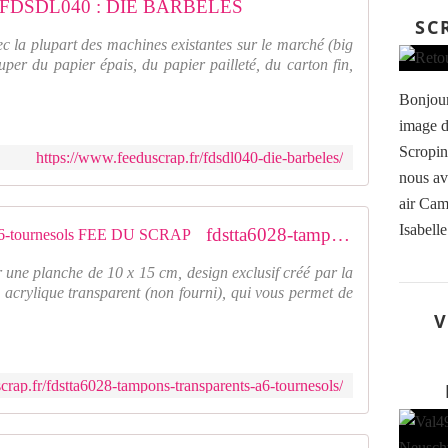
FDSDL040 : DIE BARBELES
SC
ec la plupart des machines existantes sur le marché (big
uper du papier épais, du papier pailleté, du carton fin,
Bonjour 
image d
Scropine
https://www.feeduscrap.fr/fdsdl040-die-barbeles/
nous av
air Cam
Isabelle
fdstta6028-tampons-transparents-a6-tournesols FEE DU SCRAP
 une planche de 10 x 15 cm, design exclusif créé par la
 acrylique transparent (non fourni), qui vous permet de
V
crap.fr/fdstta6028-tampons-transparents-a6-tournesols/