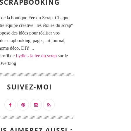
SCRAPBOOKING
 de la boutique Fée du Scrap. Chaque
tre équipe créative "les étoiles du scrap"
opose des idées pour réaliser vos
de scrapbooking, pages, art journal,
 home déco, DIY ...
profil de
Lydie - la fee du scrap
sur le
 Overblog
SUIVEZ-MOI
S AIMEREZ AUSSI :