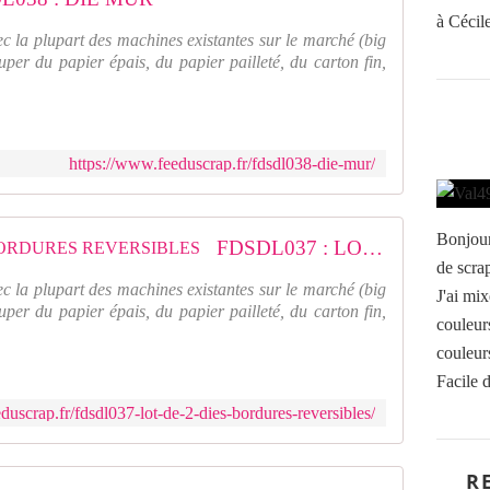
à Cécile
ec la plupart des machines existantes sur le marché (big
uper du papier épais, du papier pailleté, du carton fin,
https://www.feeduscrap.fr/fdsdl038-die-mur/
Bonjour,
FDSDL037 : LOT DE 2 DIES BORDURES REVERSIBLES
de scra
ec la plupart des machines existantes sur le marché (big
J'ai mix
uper du papier épais, du papier pailleté, du carton fin,
couleur
couleurs
Facile d
duscrap.fr/fdsdl037-lot-de-2-dies-bordures-reversibles/
R