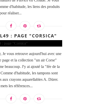
naturel de Plitvice en Croatie. Je vous
omme d'habitude, les liens des produits
pour réaliser...
L49 : PAGE "CORSICA"
, Je vous retrouve aujourd'hui avec une
e page et la collection "un air Corse"
me beaucoup. J'y ai ajouté la "fée de la
 Comme d'habitude, les tampons sont
és aux crayons aquarellables A. Dürer.
mets les références...