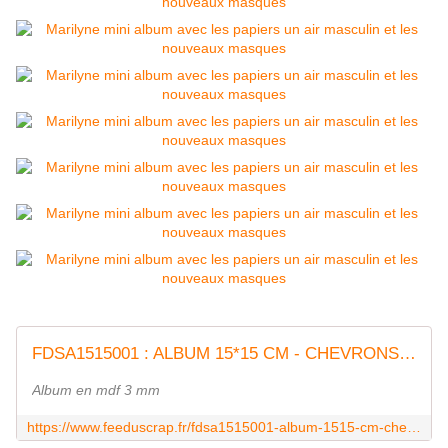
FDSA1515001 : ALBUM 15*15 CM - CHEVRONS FEE DU SCRAP
Album en mdf 3 mm
https://www.feeduscrap.fr/fdsa1515001-album-1515-cm-chevrons/