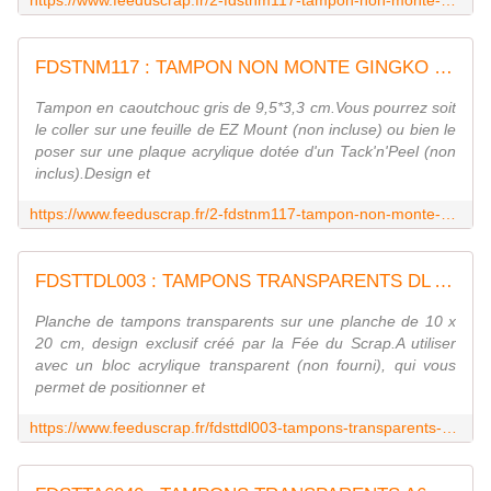
https://www.feeduscrap.fr/2-fdstnm117-tampon-non-monte-gingko/
FDSTNM117 : TAMPON NON MONTE GINGKO Fée du scrap
Tampon en caoutchouc gris de 9,5*3,3 cm.Vous pourrez soit
le coller sur une feuille de EZ Mount (non incluse) ou bien le
poser sur une plaque acrylique dotée d'un Tack'n'Peel (non
inclus).Design et
https://www.feeduscrap.fr/2-fdstnm117-tampon-non-monte-gingko/
FDSTTDL003 : TAMPONS TRANSPARENTS DL ALPHABET FEE DU SCRAP
Planche de tampons transparents sur une planche de 10 x
20 cm, design exclusif créé par la Fée du Scrap.A utiliser
avec un bloc acrylique transparent (non fourni), qui vous
permet de positionner et
https://www.feeduscrap.fr/fdsttdl003-tampons-transparents-dl-alphabet/