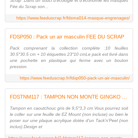
Scrap".Dans un souci d'écologie et d'économie les masques
Fée du Scrap son...
https://www.feeduscrap.fr/fdsma014-masque-engrenages/
FDSP050 : Pack un air masculin FEE DU SCRAP
Pack comprenant la collection complète :10 feuilles
30.5*30.5 cm + 10 étiquettes 23*10 cmLe pack est livré dans
une pochette en plastique qui ferme avec un bouton
pression.
https://www.feeduscrap.fr/fdsp050-pack-un-air-masculin/
FDSTNM117 : TAMPON NON MONTE GINGKO Fée du scrap
Tampon en caoutchouc gris de 9,5*3,3 cm.Vous pourrez soit
le coller sur une feuille de EZ Mount (non incluse) ou bien le
poser sur une plaque acrylique dotée d'un Tack'n'Peel (non
inclus).Design et