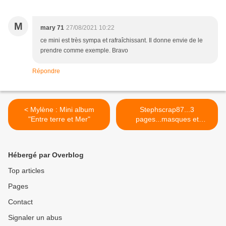
M
mary 71
27/08/2021 10:22
ce mini est très sympa et rafraîchissant. Il donne envie de le
prendre comme exemple. Bravo
Répondre
< Mylène : Mini album
Stephscrap87...3
"Entre terre et Mer"
pages...masques et
poudres... >
Hébergé par Overblog
Top articles
Pages
Contact
Signaler un abus