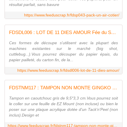
résultat parfait, sans bavure
https://www.feeduscrap.fr/fdsp043-pack-un-air-cotier/
FDSDL006 : LOT DE 11 DIES AMOUR Fée du Scrap
Ces formes de découpe s'utilisent avec la plupart des
machines existantes sur le marché (big shot,
cuttlebug...).Vous pourrez découper du papier épais, du
papier pailleté, du carton fin, de la...
https://www.feeduscrap.fr/fdsdl006-lot-de-11-dies-amour/
FDSTNM117 : TAMPON NON MONTE GINGKO Fée du scrap
Tampon en caoutchouc gris de 9,5*3,3 cm.Vous pourrez soit
le coller sur une feuille de EZ Mount (non incluse) ou bien le
poser sur une plaque acrylique dotée d'un Tack'n'Peel (non
inclus).Design et
https://www.feeduscrap.fr/fdstnm117-tampon-non-monte-gingko/