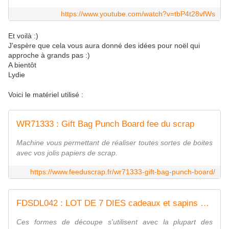
https://www.youtube.com/watch?v=tbP4t28vfWs
Et voilà :)
J'espère que cela vous aura donné des idées pour noël qui
approche à grands pas :)
A bientôt
Lydie
Voici le matériel utilisé :
WR71333 : Gift Bag Punch Board fee du scrap
Machine vous permettant de réaliser toutes sortes de boites
avec vos jolis papiers de scrap.
https://www.feeduscrap.fr/wr71333-gift-bag-punch-board/
FDSDL042 : LOT DE 7 DIES cadeaux et sapins de noel Fée du Scrap
Ces formes de découpe s'utilisent avec la plupart des