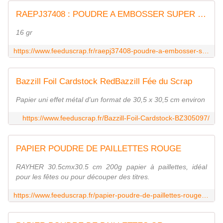
RAEPJ37408 : POUDRE A EMBOSSER SUPER FINE OR - fee du scrap
16 gr
https://www.feeduscrap.fr/raepj37408-poudre-a-embosser-super-fine-or/
Bazzill Foil Cardstock RedBazzill Fée du Scrap
Papier uni effet métal d'un format de 30,5 x 30,5 cm environ
https://www.feeduscrap.fr/Bazzill-Foil-Cardstock-BZ305097/
PAPIER POUDRE DE PAILLETTES ROUGE
RAYHER 30.5cmx30.5 cm 200g papier à paillettes, idéal
pour les fêtes ou pour découper des titres.
https://www.feeduscrap.fr/papier-poudre-de-paillettes-rouge-a23975.html