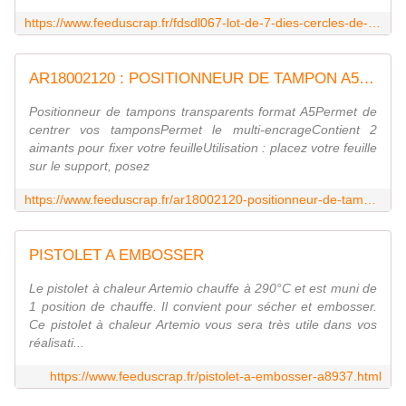
https://www.feeduscrap.fr/fdsdl067-lot-de-7-dies-cercles-de-ronds/
AR18002120 : POSITIONNEUR DE TAMPON A5 ARTEMIO FEE DU SCRAP
Positionneur de tampons transparents format A5Permet de
centrer vos tamponsPermet le multi-encrageContient 2
aimants pour fixer votre feuilleUtilisation : placez votre feuille
sur le support, posez
https://www.feeduscrap.fr/ar18002120-positionneur-de-tampon-a5/
PISTOLET A EMBOSSER
Le pistolet à chaleur Artemio chauffe à 290°C et est muni de
1 position de chauffe. Il convient pour sécher et embosser.
Ce pistolet à chaleur Artemio vous sera très utile dans vos
réalisati...
https://www.feeduscrap.fr/pistolet-a-embosser-a8937.html