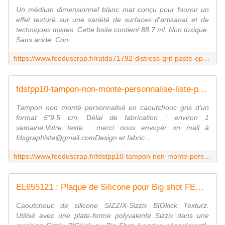
Un médium dimensionnel blanc mat conçu pour fournir un
effet texturé sur une variété de surfaces d'artisanat et de
techniques mixtes. Cette boite contient 88.7 ml. Non toxique.
Sans acide. Con...
https://www.feeduscrap.fr/ratda71792-distress-grit-paste-opaque/
fdstpp10-tampon-non-monte-personnalise-liste-prenoms fee du scrap
Tampon non monté personnalisé en caoutchouc gris d'un
format 5*9.5 cm. Délai de fabrication : environ 1
semaine.Votre texte : merci nous envoyer un mail à
fdsgraphiste@gmail.comDesign et fabric...
https://www.feeduscrap.fr/fdstpp10-tampon-non-monte-personnalise-liste-prenoms/
EL655121 : Plaque de Silicone pour Big shot FEE DU SCRAP
Caoutchouc de silicone SIZZIX-Sizzix BIGkick Texturz.
Utilisé avec une plate-forme polyvalente Sizzix dans une