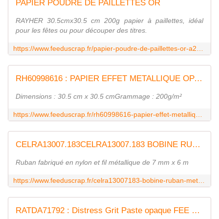
PAPIER POUDRE DE PAILLETTES OR
RAYHER 30.5cmx30.5 cm 200g papier à paillettes, idéal
pour les fêtes ou pour découper des titres.
https://www.feeduscrap.fr/papier-poudre-de-paillettes-or-a23969.html
RH60998616 : PAPIER EFFET METALLIQUE OPAQUE - OR RAYHER FEE DU SCRAP
Dimensions : 30.5 cm x 30.5 cmGrammage : 200g/m²
https://www.feeduscrap.fr/rh60998616-papier-effet-metallique-opaque-or/
CELRA13007.183CELRA13007.183 BOBINE RUBAN METALLISE 7 MM - Or FEE DU SCRAP
Ruban fabriqué en nylon et fil métallique de 7 mm x 6 m
https://www.feeduscrap.fr/celra13007183-bobine-ruban-metallise-7-mm-or/
RATDA71792 : Distress Grit Paste opaque FEE DU SCRAP