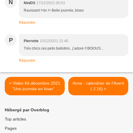
N
NiniDS
17/12/2021 06:53
Ravissant !<br /> Belle journée, bises
Répondre
P
Pierrette
15/12/2021 21:40
Trés chics ces petis ballotins...j’adore !! BISOUS...
Répondre
< Vidéo Kit décembre 2021
Anne : calendrier de l'Avent
"Une journée en hiver" -
( J 16) >
Pascale
Hébergé par Overblog
Top articles
Pages