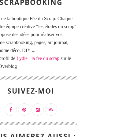
SCRAPBOOKING
 de la boutique Fée du Scrap. Chaque
tre équipe créative "les étoiles du scrap"
opose des idées pour réaliser vos
de scrapbooking, pages, art journal,
 home déco, DIY ...
profil de
Lydie - la fee du scrap
sur le
 Overblog
SUIVEZ-MOI
S AIMEREZ AUSSI :