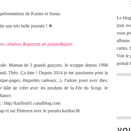
présentations de Karine et Sonia.
Le blog
jour, no
te une très belle journée ! ❄
vous pr
albums 
cartes,
Voir le 
portail
toile. Maman de 3 grands garçons. Je scrappe depuis 1998
 grand, Théo. Ça date ! Depuis 2014 je me passionne pour la
arque-pages, étiquettes cadeaux...). J'adore jouer avec dies,
r hâte de créer avec les produits de la Fée du Scrap. Je
fiance.
: http://karilou01.canalblog.com
p et sur Pinterest avec le pseudo karilou38.
VOU