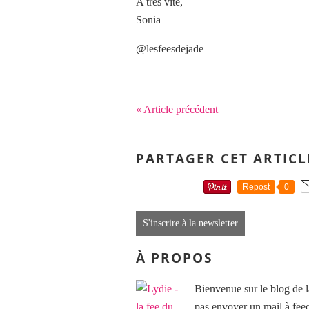
A très vite,
Sonia
@lesfeesdejade
« Article précédent
PARTAGER CET ARTICL
Repost
0
S'inscrire à la newsletter
À PROPOS
Bienvenue sur le blog de l
pas envoyer un mail à f