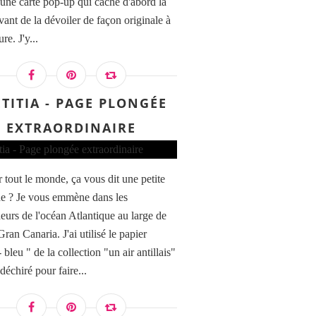
r une carte pop-up qui cache d'abord la
vant de la dévoiler de façon originale à
re. J'y...
ËTITIA - PAGE PLONGÉE
EXTRAORDINAIRE
 tout le monde, ça vous dit une petite
e ? Je vous emmène dans les
eurs de l'océan Atlantique au large de
 Gran Canaria. J'ai utilisé le papier
 bleu " de la collection "un air antillais"
 déchiré pour faire...