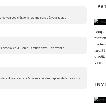
PAT
 de voir vos créations . Bonne soirée à vous toutes .
Bonjour
proprem
photos d
avec la fée du scrap...à tout bientôt.... bienvenue!
feront 
d’août.
vu mais 
 de voit vos réas .<br /> Je suis fan des papiers de la Fée<br />
INV