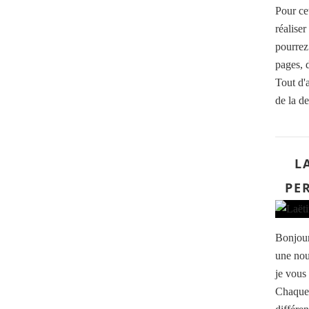
Pour ce
réalise
pourrez 
pages, 
Tout d'a
de la de
L
PE
Bonjour
une nou
je vous
Chaque 