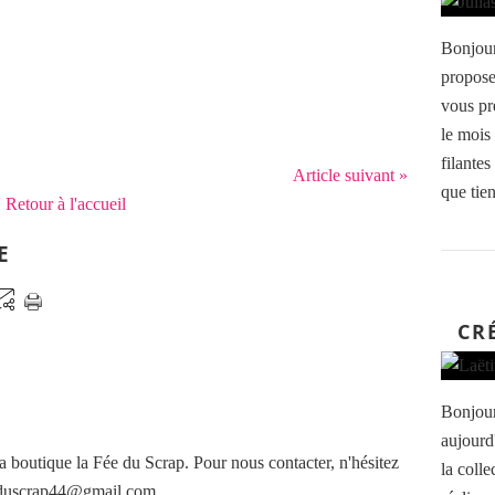
Bonjour
propose
vous pr
le mois 
filantes
Article suivant »
que tien
Retour à l'accueil
E
CR
Bonjour
aujourd
a boutique la Fée du Scrap. Pour nous contacter, n'hésitez
la colle
eeduscrap44@gmail.com