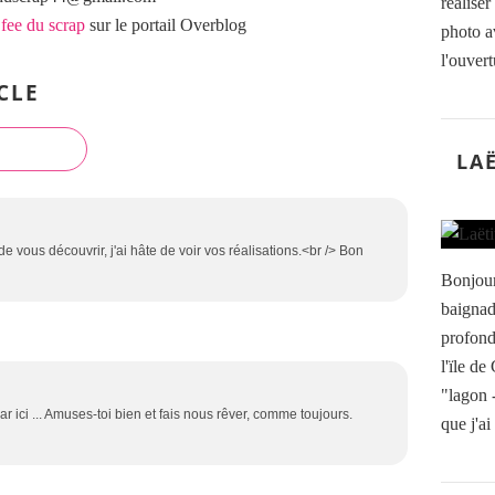
réalise
 fee du scrap
sur le portail Overblog
photo a
l'ouvertu
CLE
LA
e vous découvrir, j'ai hâte de voir vos réalisations.<br /> Bon
Bonjour
baignad
profond
l'ïle de
"lagon -
ar ici ... Amuses-toi bien et fais nous rêver, comme toujours.
que j'ai