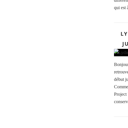
différen
qui est 
LY
J
Bonjour 
retrouv
début j
Comme d
Project
conserv