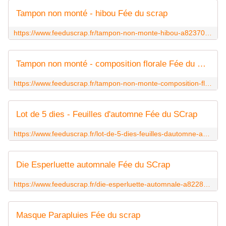
Tampon non monté - hibou Fée du scrap
https://www.feeduscrap.fr/tampon-non-monte-hibou-a82370.html
Tampon non monté - composition florale Fée du scrap
https://www.feeduscrap.fr/tampon-non-monte-composition-florale-a82367.html
Lot de 5 dies - Feuilles d'automne Fée du SCrap
https://www.feeduscrap.fr/lot-de-5-dies-feuilles-dautomne-a82287.html
Die Esperluette automnale Fée du SCrap
https://www.feeduscrap.fr/die-esperluette-automnale-a82289.html
Masque Parapluies Fée du scrap