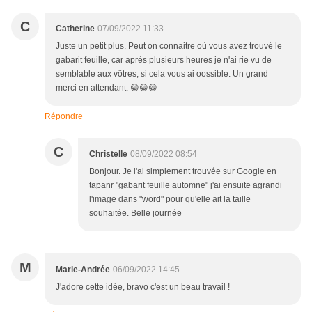
C
Catherine
07/09/2022 11:33
Juste un petit plus. Peut on connaitre où vous avez trouvé le
gabarit feuille, car après plusieurs heures je n'ai rie vu de
semblable aux vôtres, si cela vous ai oossible. Un grand
merci en attendant. 😁😁😁
Répondre
C
Christelle
08/09/2022 08:54
Bonjour. Je l'ai simplement trouvée sur Google en
tapanr "gabarit feuille automne" j'ai ensuite agrandi
l'image dans "word" pour qu'elle ait la taille
souhaitée. Belle journée
M
Marie-Andrée
06/09/2022 14:45
J'adore cette idée, bravo c'est un beau travail !