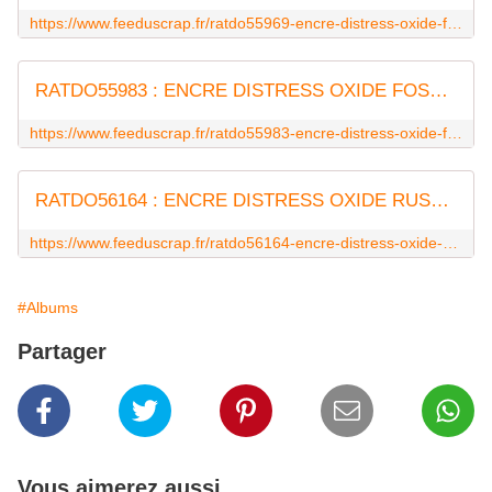
https://www.feeduscrap.fr/ratdo55969-encre-distress-oxide-fired-brick/
RATDO55983 : ENCRE DISTRESS OXIDE FOSSILIZED A FEE DU SCRAP
https://www.feeduscrap.fr/ratdo55983-encre-distress-oxide-fossilized-a/
RATDO56164 : ENCRE DISTRESS OXIDE RUSTY HINGE FEE DU SCRAP
https://www.feeduscrap.fr/ratdo56164-encre-distress-oxide-rusty-hinge/
#Albums
Partager
Vous aimerez aussi