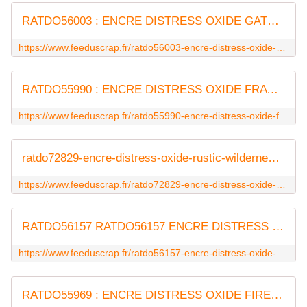
RATDO56003 : ENCRE DISTRESS OXIDE GATHERED TW FEE DU SCRAP
https://www.feeduscrap.fr/ratdo56003-encre-distress-oxide-gathered-tw/
RATDO55990 : ENCRE DISTRESS OXIDE FRAYED BURLAP FEE DU SCRAP
https://www.feeduscrap.fr/ratdo55990-encre-distress-oxide-frayed-burlap/
ratdo72829-encre-distress-oxide-rustic-wilderness FEE DU SCRAP
https://www.feeduscrap.fr/ratdo72829-encre-distress-oxide-rustic-wilderness/
RATDO56157 RATDO56157 ENCRE DISTRESS OXIDE RIPE PERSIMMON FEE DU SCRAP
https://www.feeduscrap.fr/ratdo56157-encre-distress-oxide-ripe-persimmon/
RATDO55969 : ENCRE DISTRESS OXIDE FIRED BRICK FEE DU SCRAP