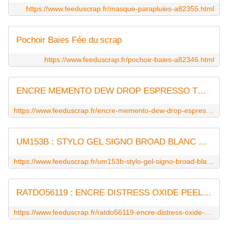
https://www.feeduscrap.fr/masque-parapluies-a82355.html
Pochoir Baies Fée du scrap
https://www.feeduscrap.fr/pochoir-baies-a82346.html
ENCRE MEMENTO DEW DROP ESPRESSO TRUFFLE FEE DU SCRAP
https://www.feeduscrap.fr/encre-memento-dew-drop-espresso-truffle/
UM153B : STYLO GEL SIGNO BROAD BLANC FEE DU SCRAP UNIBALL
https://www.feeduscrap.fr/um153b-stylo-gel-signo-broad-blanc/
RATDO56119 : ENCRE DISTRESS OXIDE PEELED PAINT FEE DU SCRAP
https://www.feeduscrap.fr/ratdo56119-encre-distress-oxide-peeled-paint/