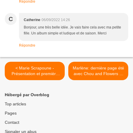
Répondre
C
Catherine
06/09/2022 14:26
Bonjour, une très belle idée. Je vais faire cela avec ma petite
fille. Un album simple et ludique et de saison. Merci
Répondre
< Marie Scrapoune -
Marlène: dernière page été
Présentation et première
avec Chou and Flowers et
création : Moodboard
la Fée >
Automne
Hébergé par Overblog
Top articles
Pages
Contact
Signaler un abus