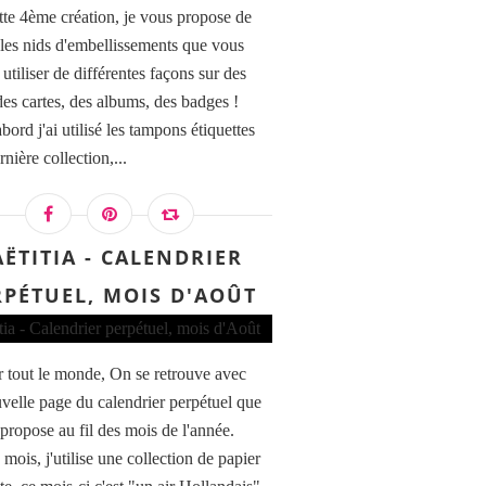
tte 4ème création, je vous propose de
r les nids d'embellissements que vous
utiliser de différentes façons sur des
des cartes, des albums, des badges !
031RT20868031 AQUARELLE FINE VAN GOGH MET
bord j'ai utilisé les tampons étiquettes
rnière collection,...
AËTITIA - CALENDRIER
RPÉTUEL, MOIS D'AOÛT
021RT20868021 AQUARELLE FINE VAN GOGH MET
 tout le monde, On se retrouve avec
velle page du calendrier perpétuel que
 propose au fil des mois de l'année.
mois, j'utilise une collection de papier