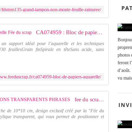
PAT
r/fdstnm135-grand-tampon-non-monte-feuille-rainuree/
CA074959 : Bloc de papiers aquarelle Fée du scrap
Bonjour
n support idéal pour l’aquarelle et les techniques
proprem
²30 feuillesGrain finSpirale en têteSans acide, sans
photos d
feront 
d’août.
www.feeduscrap.fr/ca074959-bloc-de-papiers-aquarelle/
vu mais 
fee du scrap FDSTT0203 : TAMPONS TRANSPARENTS PHRASES
INV
che de 10*10 cm, design exclusif créé par la "Fée du
ylique transparent, qui vous permet de positionner et