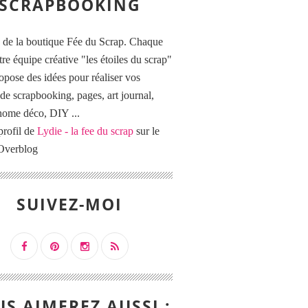
SCRAPBOOKING
 de la boutique Fée du Scrap. Chaque
tre équipe créative "les étoiles du scrap"
opose des idées pour réaliser vos
de scrapbooking, pages, art journal,
 home déco, DIY ...
profil de
Lydie - la fee du scrap
sur le
 Overblog
SUIVEZ-MOI
S AIMEREZ AUSSI :