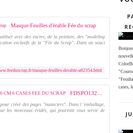
P
Masque Feuilles d'érable Fée du scrap
RE
iliser avec des encres, de la peinture, des "modeling
rication exclusifs de la "Fée du Scrap". Dans un souci
Bonjour
nouvell
ColorBo
www.feeduscrap.fr/masque-feuilles-derable-a82354.html
"Couron
"Feuilla
cases, l
FDSPO132001 : POCHOIR 13x20 CM 6 CASES FEE DU SCRAP
pour créer des pages "nuanciers". Dans l 'emballage,
 que les morceaux évidés, qui pourront vous servir de
JU