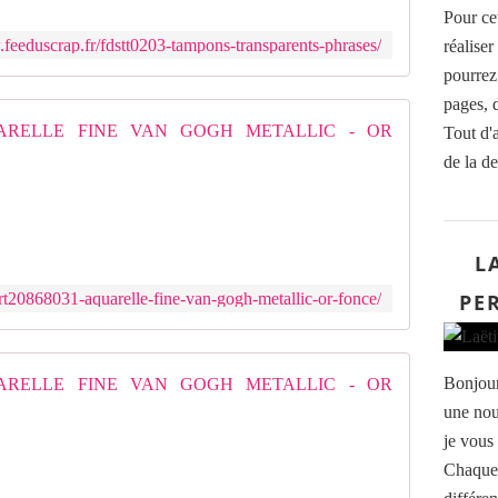
Pour ce
.feeduscrap.fr/fdstt0203-tampons-transparents-phrases/
réalise
pourrez 
pages, 
RT20868
Tout d'a
de la de
L
'
a
q
L
u
a
rt20868031-aquarelle-fine-van-gogh-metallic-or-fonce/
PE
r
e
l
l
RT20868
Bonjour
e
une nou
V
L
a
je vous
'
n
Chaque 
a
G
q