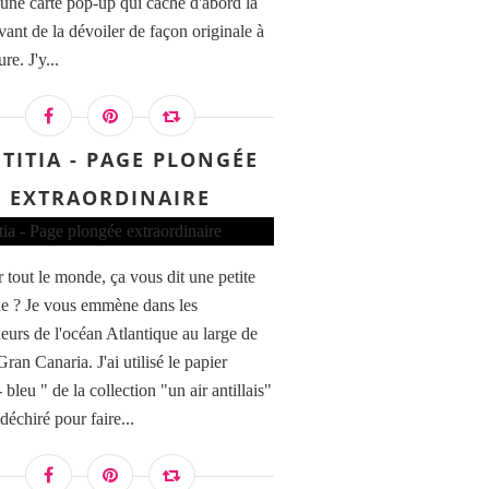
r une carte pop-up qui cache d'abord la
vant de la dévoiler de façon originale à
re. J'y...
ËTITIA - PAGE PLONGÉE
EXTRAORDINAIRE
 tout le monde, ça vous dit une petite
e ? Je vous emmène dans les
eurs de l'océan Atlantique au large de
 Gran Canaria. J'ai utilisé le papier
 bleu " de la collection "un air antillais"
 déchiré pour faire...