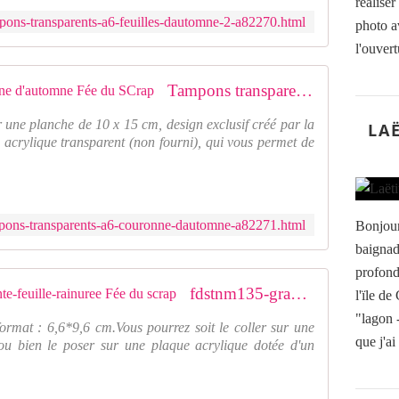
réalise
mpons-transparents-a6-feuilles-dautomne-2-a82270.html
photo a
l'ouvertu
Tampons transparents A6 - couronne d'automne Fée du SCrap
 une planche de 10 x 15 cm, design exclusif créé par la
LA
 acrylique transparent (non fourni), qui vous permet de
mpons-transparents-a6-couronne-dautomne-a82271.html
Bonjour
baignad
profond
fdstnm135-grand-tampon-non-monte-feuille-rainuree Fée du scrap
l'ïle de
"lagon -
rmat : 6,6*9,6 cm.Vous pourrez soit le coller sur une
que j'ai
ou bien le poser sur une plaque acrylique dotée d'un