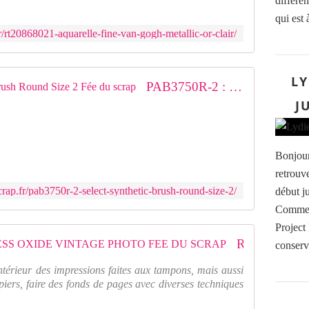
différen
o
u
qui est 
g
a
h
/rt20868021-aquarelle-fine-van-gogh-metallic-or-clair/
r
e
e
s
l
t
LY
l
PAB3750R-2 : Select Synthetic Brush Round Size 2 Fée du scrap
u
e
n
J
V
e
a
p
n
e
G
Bonjour 
i
o
n
retrouv
g
t
h
rap.fr/pab3750r-2-select-synthetic-brush-round-size-2/
début j
u
e
Comme d
r
s
e
Project
t
t
RATDO56317 : ENCRE DISTRESS OXIDE VINTAGE PHOTO FEE DU SCRAP
u
conserv
r
n
a
intérieur des impressions faites aux tampons, mais aussi
e
n
piers, faire des fonds de pages avec diverses techniques
p
s
e
p