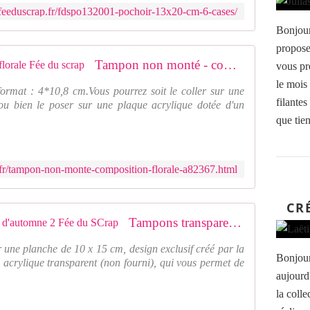
feeduscrap.fr/fdspo132001-pochoir-13x20-cm-6-cases/
Bonjour
propose
Tampon non monté - composition florale Fée du scrap
vous pr
le mois 
rmat : 4*10,8 cm.Vous pourrez soit le coller sur une
filantes
ou bien le poser sur une plaque acrylique dotée d'un
que tien
fr/tampon-non-monte-composition-florale-a82367.html
CR
Tampons transparents A6 - feuilles d'automne 2 Fée du SCrap
 une planche de 10 x 15 cm, design exclusif créé par la
Bonjour
 acrylique transparent (non fourni), qui vous permet de
aujourd
la colle