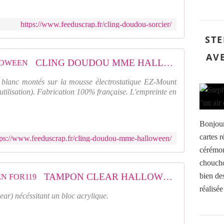
https://www.feeduscrap.fr/cling-doudou-sorcier/
STE
AV
CLING DOUDOU MME HALLOWEEN
blanc montés sur la mousse électrostatique EZ-Mount
'utilisation). Fabrication 100% française. L'empreinte en
Bonjour
cartes r
tps://www.feeduscrap.fr/cling-doudou-mme-halloween/
cérémon
choucho
TAMPON CLEAR HALLOWEEN FOR119
bien de
réalisée
ar) nécéssitant un bloc acrylique.