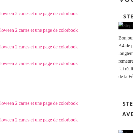
ST
Bonjour,
A4 de pa
longtem
remettr
j'ai réa
de la F
ST
AV