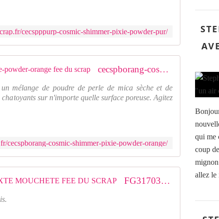
STE
crap.fr/cecspppurp-cosmic-shimmer-pixie-powder-pur/
AV
cecspborang-cosmic-shimmer-pixie-powder-orange fee du scrap
un mélange de poudre de perle de mica sèche et de
s chatoyants sur n'importe quelle surface poreuse. Agitez
Bonjour
nouvell
qui me 
.fr/cecspborang-cosmic-shimmer-pixie-powder-orange/
coup de
mignon .
allez le
FG317034 : TAMPON BOIS TEXTE MOUCHETE FEE DU SCRAP
is.