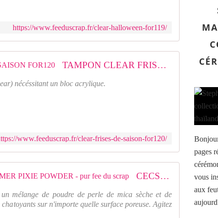
MA
https://www.feeduscrap.fr/clear-halloween-for119/
C
CÉR
TAMPON CLEAR FRISES DE SAISON FOR120
ar) nécéssitant un bloc acrylique.
ttps://www.feeduscrap.fr/clear-frises-de-saison-for120/
Bonjour
pages ré
cérémoni
CECSPPPURP : COSMIC SHIMMER PIXIE POWDER - pur fee du scrap
vous ins
aux feut
un mélange de poudre de perle de mica sèche et de
aujourd'
s chatoyants sur n'importe quelle surface poreuse. Agitez