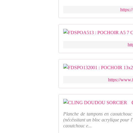
https:
ht
https://www.
Planche de tampons en caoutchouc 
(nécéssitant un bloc acrylique pour l
caoutchouc e...