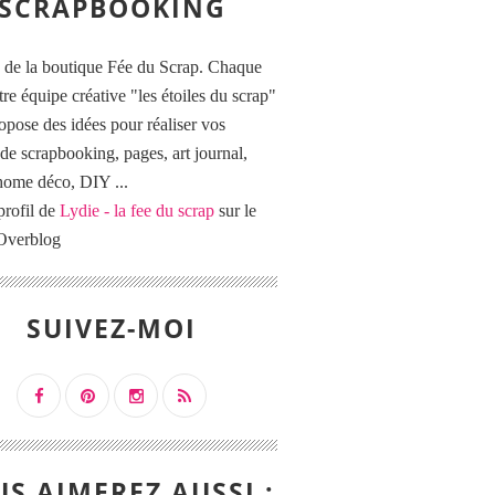
SCRAPBOOKING
 de la boutique Fée du Scrap. Chaque
tre équipe créative "les étoiles du scrap"
opose des idées pour réaliser vos
de scrapbooking, pages, art journal,
 home déco, DIY ...
profil de
Lydie - la fee du scrap
sur le
 Overblog
SUIVEZ-MOI
S AIMEREZ AUSSI :