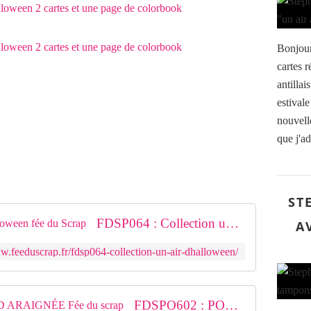
Bonjour
cartes r
antillai
estivale
nouvell
que j'ad
ST
FDSP064 : Collection un air d'halloween fée du Scrap
A
w.feeduscrap.fr/fdsp064-collection-un-air-dhalloween/
FDSPO602 : POCHOIR TOILE D ARAIGNÉE Fée du scrap