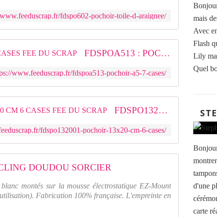
Bonjour
//www.feeduscrap.fr/fdspo602-pochoir-toile-d-araignee/
mais de
Avec en
Flash q
FDSPOA513 : POCHOIR A5 7 CASES FEE DU SCRAP
Lily ma 
Quel bo
tps://www.feeduscrap.fr/fdspoa513-pochoir-a5-7-cases/
FDSPO132001 : POCHOIR 13x20 CM 6 CASES FEE DU SCRAP
ST
feeduscrap.fr/fdspo132001-pochoir-13x20-cm-6-cases/
Bonjour
montrer
CLING DOUDOU SORCIER
tampons
blanc montés sur la mousse électrostatique EZ-Mount
d'une p
'utilisation). Fabrication 100% française. L'empreinte en
cérémoni
carte ré