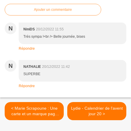
Ajouter un commentaire
N
NiniDS
20/12/2022 11:55
Très sympa !<br /> Belle journée, bises
Répondre
N
NATHALIE
20/12/2022 11:42
SUPERBE
Répondre
< Marie Scrapoune : Une
Lydie - Calendrier de l'avent
carte et un marque page
jour 20 >
dans deux styles différents
avec la case N° 18 !