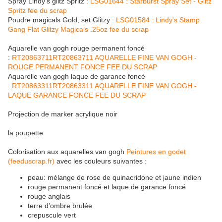
Spray Lindy's glitz Spritz :
LSG01644 : Starburst Spray Set - Glitz
Spritz fee du scrap
Poudre magicals Gold, set Glitzy :
LSG01584 : Lindy's Stamp
Gang Flat Glitzy Magicals .25oz fee du scrap
Aquarelle van gogh rouge permanent foncé
:
RT20863711RT20863711 AQUARELLE FINE VAN GOGH -
ROUGE PERMANENT FONCE FEE DU SCRAP
Aquarelle van gogh laque de garance foncé
:
RT20863311RT20863311 AQUARELLE FINE VAN GOGH -
LAQUE GARANCE FONCE FEE DU SCRAP
Projection de marker acrylique noir
la poupette
Colorisation aux aquarelles van gogh
Peintures en godet
(feeduscrap.fr)
avec les couleurs suivantes :
peau: mélange de rose de quinacridone et jaune indien
rouge permanent foncé et laque de garance foncé
rouge anglais
terre d'ombre brulée
crepuscule vert