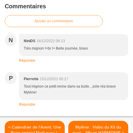
Commentaires
Ajouter un commentaire
N
NiniDS
16/12/2022 06:13
Très mignon !<br /> Belle journée, bises
Répondre
P
Pierrette
15/12/2022 00:17
Tout mignon ce petit renne dans sa bulle....jolie réa bravo
Myléne!
Répondre
< Calendrier de l'Avent: Une
Mylène : Vidéo du Kit du
Page spécial Noël avec le
mois - Album HARMONIE >