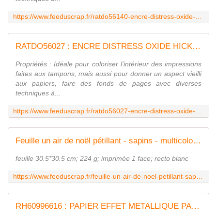
https://www.feeduscrap.fr/ratdo56140-encre-distress-oxide-pumice-stone/
RATDO56027 : ENCRE DISTRESS OXIDE HICKORY SMOKE FEE DU SCRAP
Propriétés : Idéale pour coloriser l'intérieur des impressions
faites aux tampons, mais aussi pour donner un aspect vieilli
aux papiers, faire des fonds de pages avec diverses
techniques à...
https://www.feeduscrap.fr/ratdo56027-encre-distress-oxide-hickory-smoke/
Feuille un air de noël pétillant - sapins - multicolore Fée du Scrap
feuille 30.5*30.5 cm; 224 g; imprimée 1 face; recto blanc
https://www.feeduscrap.fr/feuille-un-air-de-noel-petillant-sapins-multicolore-a82208.html
RH60996616 : PAPIER EFFET METALLIQUE PAILLETTES RAYHER FEE DU SCRAP