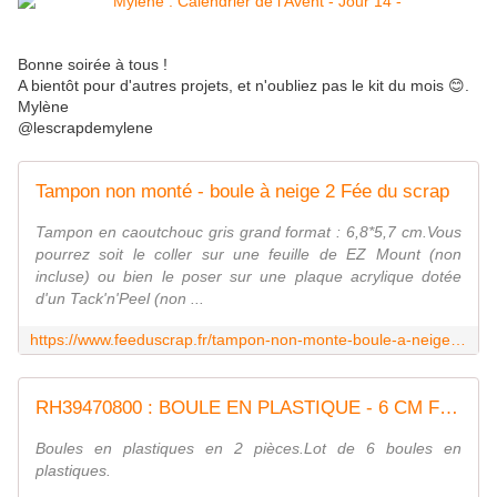
Bonne soirée à tous !
A bientôt pour d'autres projets, et n'oubliez pas le kit du mois 😊.
Mylène
@lescrapdemylene
Tampon non monté - boule à neige 2 Fée du scrap
Tampon en caoutchouc gris grand format : 6,8*5,7 cm.Vous
pourrez soit le coller sur une feuille de EZ Mount (non
incluse) ou bien le poser sur une plaque acrylique dotée
d'un Tack'n'Peel (non ...
https://www.feeduscrap.fr/tampon-non-monte-boule-a-neige-2-a82381.html
RH39470800 : BOULE EN PLASTIQUE - 6 CM Fée du scrap
Boules en plastiques en 2 pièces.Lot de 6 boules en
plastiques.