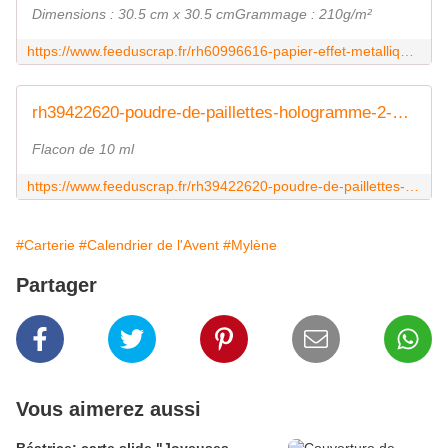
Dimensions : 30.5 cm x 30.5 cmGrammage : 210g/m²
https://www.feeduscrap.fr/rh60996616-papier-effet-metallique-paillettes/
rh39422620-poudre-de-paillettes-hologramme-2-mm-or RAYHER FEE DU SCRAP
Flacon de 10 ml
https://www.feeduscrap.fr/rh39422620-poudre-de-paillettes-hologramme-2-mm-or/
#Carterie
#Calendrier de l'Avent
#Mylène
Partager
Vous aimerez aussi