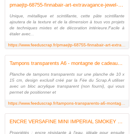
pmaejtp-68755-finnabair-art-extravagance-jewel-golden-dust-fee-du-scrap
Unique, métallique et scintillante, cette pâte scintillante
ajoutera de la texture et de la dimension à tous vos projets
de techniques mixtes et de décoration intérieure.Facile à
étaler avec...
https://www.feeduscrap.fr/pmaejtp-68755-finnabair-art-extravagance-jewel-golden-dust-fee-du-scrap/
Tampons transparents A6 - montagne de cadeaux Fée du SCrap
Planche de tampons transparents sur une planche de 10 x
15 cm, design exclusif créé par la Fée du Scrap.A utiliser
avec un bloc acrylique transparent (non fourni), qui vous
permet de positionner et
https://www.feeduscrap.fr/tampons-transparents-a6-montagne-de-cadeaux-a82280.html
ENCRE VERSAFINE MINI IMPERIAL SMOKEY GRAY
Propriétés : encre résistante à l'eau, idéale pour ensuite