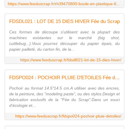
https://www.feeduscrap.fr/rh39470800-boule-en-plastique-6-cm/
FDSDL021 : LOT DE 15 DIES HIVER Fée du Scrap
Ces formes de découpe s'utilisent avec la plupart des
machines existantes sur le marché (big shot,
cuttlebug...).Vous pourrez découper du papier épais, du
papier pailleté, du carton fin, de la...
https://www.feeduscrap.fr/fdsdl021-lot-de-15-dies-hiver/
FDSPO024 : POCHOIR PLUIE D'ETOILES Fée du scrap
Pochoir au format 14.5*14.5 cm.A utiliser avec des encres,
de la peinture, des "modeling paste", ou des stylos.Design et
fabrication exclusifs de la "Fée du Scrap".Dans un souci
d'écologie et...
https://www.feeduscrap.fr/fdspo024-pochoir-pluie-detoiles/