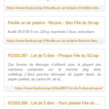
https://www.feeduscrap.fr/feuille-un-air-polaire-brindilles-bleu-clair-a82509.html
Feuille un air polaire - flocons - bleu Fée du Scrap
feuille 30.5*30.5 cm; 224 g; imprimée 1 face; recto blanc
https://www.feeduscrap.fr/feuille-un-air-polaire-flocons-bleu-a82507.html
FDSDL097 : Lot de 5 dies - Phoque Fée du SCrap
Ces formes de découpe s'utilisent avec la plupart des
machines existantes sur le marché (big shot,
cuttlebug...).Vous pourrez découper du papier épais, du
papier pailleté, du carton fin, de la...
https://www.feeduscrap.fr/fdsdl097-lot-de-5-dies-phoque/
FDSDL096 : Lot de 5 dies - Ours polaire Fée du SCrap