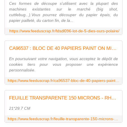
Ces formes de découpe s'utilisent avec la plupart des
machines existantes sur le marché (big shot,
cuttlebug...).Vous pourrez découper du papier épais, du
papier pailleté, du carton fin, de la...
https://www.feeduscrap.fr/fdsdl096-lot-de-5-dies-ours-polaire/
CA96537 : BLOC DE 40 PAPIERS PAINT ON MIX MEDIA Fée du scrap
En poursuivant votre navigation, vous acceptez le dépôt de
cookies tiers pour vous proposer une expérience
personnalisée.
https://www.feeduscrap.fr/ca96537-bloc-de-40-papiers-paint-on-mix-media/
FEUILLE TRANSPARENTE 150 MICRONS - RHODOID - ACETATE
21*29.7 CM
https://www.feeduscrap.fr/feuille-transparente-150-microns-rhodoid-acetate-a6369.html