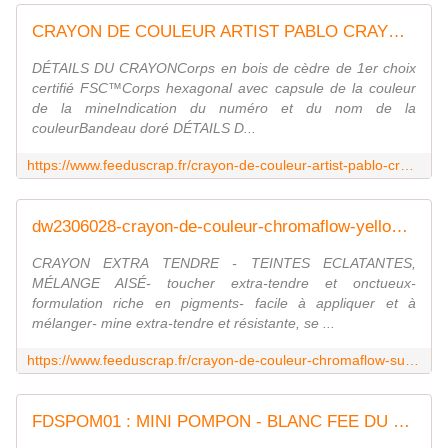
CRAYON DE COULEUR ARTIST PABLO CRAYON ROUGE DE VENISE FEE DU SCRAP
DÉTAILS DU CRAYONCorps en bois de cèdre de 1er choix
certifié FSC™Corps hexagonal avec capsule de la couleur
de la mineIndication du numéro et du nom de la
couleurBandeau doré DÉTAILS D...
https://www.feeduscrap.fr/crayon-de-couleur-artist-pablo-crayon-rouge-de-venise/
dw2306028-crayon-de-couleur-chromaflow-yellow-citrus derwent-fee-du-scrap
CRAYON EXTRA TENDRE - TEINTES ECLATANTES,
MÉLANGE AISÉ- toucher extra-tendre et onctueux-
formulation riche en pigments- facile à appliquer et à
mélanger- mine extra-tendre et résistante, se ...
https://www.feeduscrap.fr/crayon-de-couleur-chromaflow-sun-yellow-0100-a82584.html
FDSPOM01 : MINI POMPON - BLANC FEE DU SCRAP