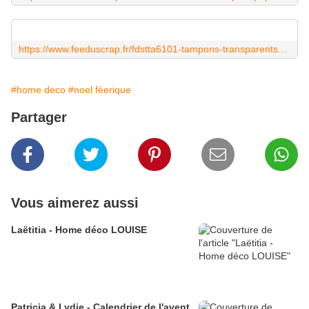
https://www.feeduscrap.fr/fdstta6101-tampons-transparents-a6-les-regles-de-noel/
#home deco
#noel féerique
Partager
Vous aimerez aussi
Laëtitia - Home déco LOUISE
Patricia & Lydie - Calendrier de l'avent