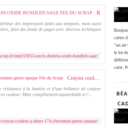
RATDO55853 : ENCRE DISTRESS OXIDE BUNDLED SAGE FEE DU SCRAP
intérieur des impressions faites aux tampons, mais aussi
piers, faire des fonds de pages avec diverses techniques
Bonjour
cartes d
"un air 
le lot d
crap.fr/ratdo55853-encre-distress-oxide-bundled-sage/
différen
carte. P
Crayon couleur A. Dürer 174 - chromium green opaque Fée du Scrap
e résistance à la lumière et d’une brillance de couleur
BÉA
 en couleur- Mine complètement aquarellable à l’...
CAD
r/crayon-couleur-a-durer-174-chromium-green-opaque/