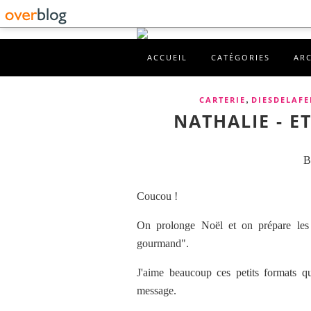
ACCUEIL
CATÉGORIES
AR
,
CARTERIE
DIESDELAFE
NATHALIE - E
B
Coucou !
On prolonge Noël et on prépare les 
gourmand".
J'aime beaucoup ces petits formats qu
message.