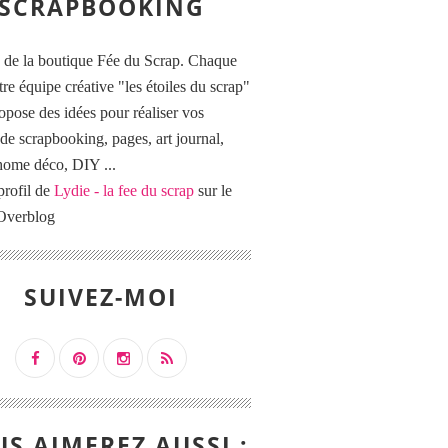
SCRAPBOOKING
 de la boutique Fée du Scrap. Chaque
tre équipe créative "les étoiles du scrap"
opose des idées pour réaliser vos
de scrapbooking, pages, art journal,
 home déco, DIY ...
profil de
Lydie - la fee du scrap
sur le
 Overblog
SUIVEZ-MOI
S AIMEREZ AUSSI :