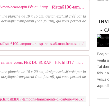
fdstta6100-tampons-transparents-a6-mon-beau-sapin Fée du Scrap
 une planche de 10 x 15 cm, design exclusif créé par la
INV
 acrylique transparent (non fourni), qui vous permet de
- 
fr/fdstta6100-tampons-transparents-a6-mon-beau-sapin/
Bonjour,
voulu m
fdsttdl017-tampons-transparents-dl-carterie-voeux FEE DU SCRAP
J'ai don
 une planche de 10 x 20 cm, design exclusif créé par la
fois le
 acrylique transparent (non fourni), qui vous permet de
venue c
aquarell
.fr/fdsttdl017-tampons-transparents-dl-carterie-voeux/