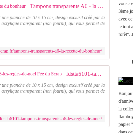
vous av
Tampons transparents A6 - la recette du bonheur
3ème jo
 une planche de 10 x 15 cm, design exclusif créé par la
avec ce
 acrylique transparent (non fourni), qui vous permet de
le tout 
forêt". J
crap.fr/tampons-transparents-a6-la-recette-du-bonheur/
fdstta6101-tampons-transparents-a6-les-regles-de-noel Fée du Scrap
 une planche de 10 x 15 cm, design exclusif créé par la
 acrylique transparent (non fourni), qui vous permet de
Bonjour
d'annive
la coll
flamboya
fdstta6101-tampons-transparents-a6-les-regles-de-noel/
papier 
dans cet