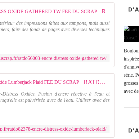
D'
RATDO56003 : ENCRE DISTRESS OXIDE GATHERED TW FEE DU SCRAP
intérieur des impressions faites aux tampons, mais aussi
piers, faire des fonds de pages avec diverses techniques
Bonjour
uscrap.fr/ratdo56003-encre-distress-oxide-gathered-tw/
inspirée
d'anniv
série. P
RATDO82378 : Encre Distress Oxide Lumberjack Plaid FEE DU SCRAP
grosses
avec de
istress Oxides. Fusion d'encre réactive à l'eau et
squ'elle est pulvérisée avec de l'eau. Utiliser avec des
p.fr/ratdo82378-encre-distress-oxide-lumberjack-plaid/
D'