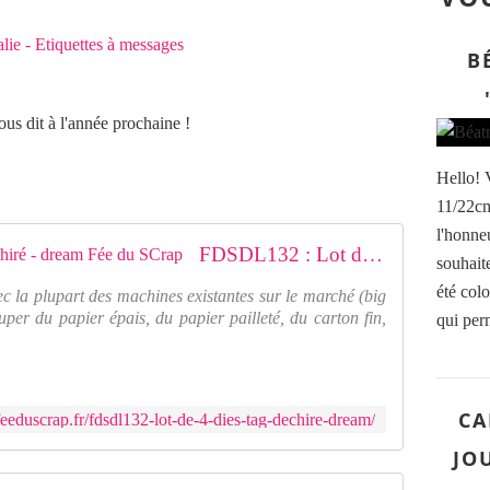
B
ous dit à l'année prochaine !
Hello! 
11/22cm,
l'honneu
FDSDL132 : Lot de 4 dies tag déchiré - dream Fée du SCrap
souhait
été colo
ec la plupart des machines existantes sur le marché (big
uper du papier épais, du papier pailleté, du carton fin,
qui perm
CA
eeduscrap.fr/fdsdl132-lot-de-4-dies-tag-dechire-dream/
JOU