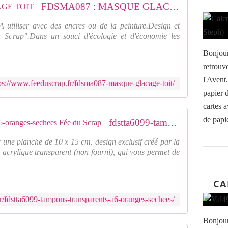
FDSMA087 : MASQUE GLACAGE TOIT
utiliser avec des encres ou de la peinture.Design et
du Scrap".Dans un souci d'écologie et d'économie les
Bonjour
retrouv
l'Avent
ps://www.feeduscrap.fr/fdsma087-masque-glacage-toit/
papier d
cartes a
de papie
fdstta6099-tampons-transparents-a6-oranges-sechees Fée du Scrap
 une planche de 10 x 15 cm, design exclusif créé par la
 acrylique transparent (non fourni), qui vous permet de
CA
r/fdstta6099-tampons-transparents-a6-oranges-sechees/
Bonjour