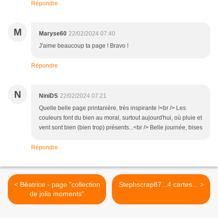
Répondre
M
Maryse60
22/02/2024 07:40
J'aime beaucoup ta page ! Bravo !
Répondre
N
NiniDS
22/02/2024 07:21
Quelle belle page printanière, très inspirante !<br /> Les
couleurs font du bien au moral, surtout aujourd'hui, où pluie et
vent sont bien (bien trop) présents...<br /> Belle journée, bises
Répondre
< Béatrice - page "collection
Stephscrap87...4 cartes... >
de jolis moments"