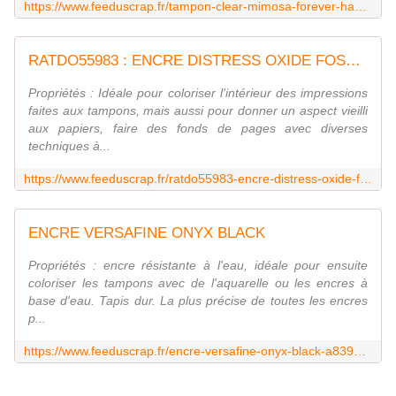
https://www.feeduscrap.fr/tampon-clear-mimosa-forever-happy-place-les-ateliers-de-karine/
RATDO55983 : ENCRE DISTRESS OXIDE FOSSILIZED A FEE DU SCRAP
Propriétés : Idéale pour coloriser l'intérieur des impressions
faites aux tampons, mais aussi pour donner un aspect vieilli
aux papiers, faire des fonds de pages avec diverses
techniques à...
https://www.feeduscrap.fr/ratdo55983-encre-distress-oxide-fossilized-a/
ENCRE VERSAFINE ONYX BLACK
Propriétés : encre résistante à l'eau, idéale pour ensuite
coloriser les tampons avec de l'aquarelle ou les encres à
base d'eau. Tapis dur. La plus précise de toutes les encres
p...
https://www.feeduscrap.fr/encre-versafine-onyx-black-a8393.html