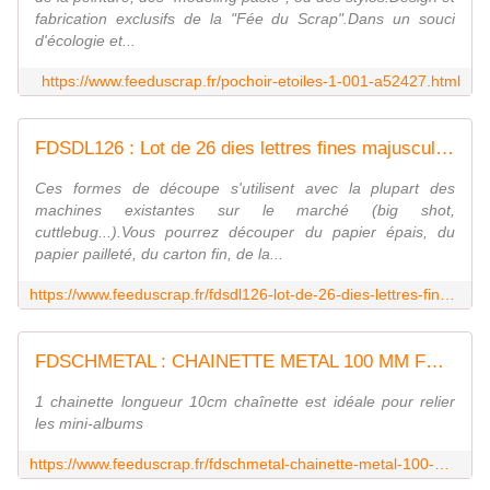
fabrication exclusifs de la "Fée du Scrap".Dans un souci
d'écologie et...
https://www.feeduscrap.fr/pochoir-etoiles-1-001-a52427.html
FDSDL126 : Lot de 26 dies lettres fines majuscules Fée du SCrap
Ces formes de découpe s'utilisent avec la plupart des
machines existantes sur le marché (big shot,
cuttlebug...).Vous pourrez découper du papier épais, du
papier pailleté, du carton fin, de la...
https://www.feeduscrap.fr/fdsdl126-lot-de-26-dies-lettres-fines-majuscules/
FDSCHMETAL : CHAINETTE METAL 100 MM FEE DU SCRAP
1 chainette longueur 10cm chaînette est idéale pour relier
les mini-albums
https://www.feeduscrap.fr/fdschmetal-chainette-metal-100-mm/