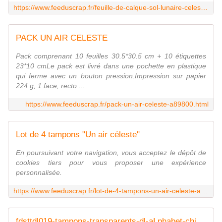
https://www.feeduscrap.fr/feuille-de-calque-sol-lunaire-celeste-a90209.html
PACK UN AIR CELESTE
Pack comprenant 10 feuilles 30.5*30.5 cm + 10 étiquettes
23*10 cmLe pack est livré dans une pochette en plastique
qui ferme avec un bouton pression.Impression sur papier
224 g, 1 face, recto ...
https://www.feeduscrap.fr/pack-un-air-celeste-a89800.html
Lot de 4 tampons "Un air céleste"
En poursuivant votre navigation, vous acceptez le dépôt de
cookies tiers pour vous proposer une expérience
personnalisée.
https://www.feeduscrap.fr/lot-de-4-tampons-un-air-celeste-a90394.html
fdsttdl019-tampons-transparents-dl-aLphabet-chic FEE DU SCRAP