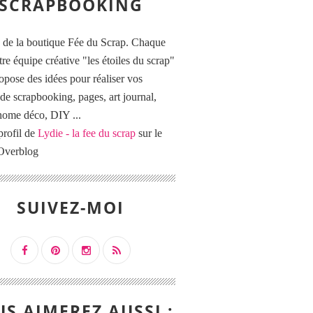
SCRAPBOOKING
 de la boutique Fée du Scrap. Chaque
tre équipe créative "les étoiles du scrap"
opose des idées pour réaliser vos
de scrapbooking, pages, art journal,
 home déco, DIY ...
profil de
Lydie - la fee du scrap
sur le
 Overblog
SUIVEZ-MOI
S AIMEREZ AUSSI :