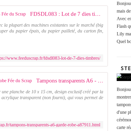
Bonjour
mais de
FDSDL083 : Lot de 7 dies timbres Fée du Scrap
Avec en
ec la plupart des machines existantes sur le marché (big
Flash q
uper du papier épais, du papier pailleté, du carton fin,
Lily ma 
Quel bo
tps://www.feeduscrap.fr/fdsdl083-lot-de-7-dies-timbres/
ST
Tampons transparents A6 - garde-robe Fée du Scrap
Bonjour
 une planche de 10 x 15 cm, design exclusif créé par la
montrer
 acrylique transparent (non fourni), qui vous permet de
tampons
d'une p
cérémoni
ap.fr/tampons-transparents-a6-garde-robe-a87911.html
carte ré