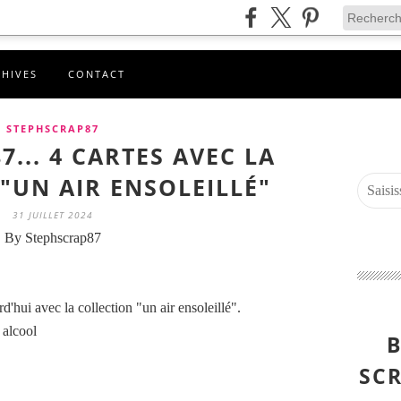
CHIVES
CONTACT
STEPHSCRAP87
... 4 CARTES AVEC LA
"UN AIR ENSOLEILLÉ"
31 JUILLET 2024
By Stephscrap87
rd'hui avec la collection "un air ensoleillé".
 alcool
B
SCR