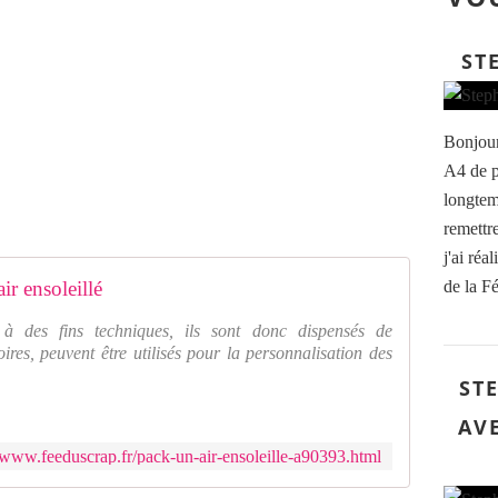
ST
Bonjour,
A4 de pa
longtem
remettr
j'ai réa
ir ensoleillé
de la F
 à des fins techniques, ils sont donc dispensés de
ires, peuvent être utilisés pour la personnalisation des
ST
AV
//www.feeduscrap.fr/pack-un-air-ensoleille-a90393.html