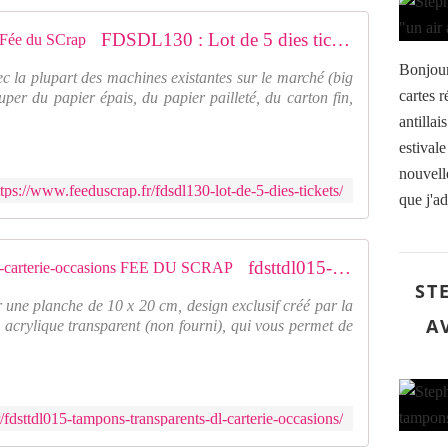
FDSDL130 : Lot de 5 dies tickets Fée du SCrap
Bonjour
ec la plupart des machines existantes sur le marché (big
cartes r
uper du papier épais, du papier pailleté, du carton fin,
antillai
estivale
nouvell
ttps://www.feeduscrap.fr/fdsdl130-lot-de-5-dies-tickets/
que j'ad
fdsttdl015-tampons-transparents-dl-carterie-occasions FEE DU SCRAP
ST
 une planche de 10 x 20 cm, design exclusif créé par la
A
 acrylique transparent (non fourni), qui vous permet de
/fdsttdl015-tampons-transparents-dl-carterie-occasions/