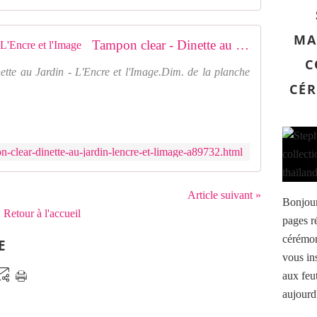
MA
Tampon clear - Dinette au Jardin - L'Encre et l'Image
C
tte au Jardin - L'Encre et l'Image.Dim. de la planche
CÉR
n-clear-dinette-au-jardin-lencre-et-limage-a89732.html
Article suivant »
Bonjour
Retour à l'accueil
pages ré
cérémoni
E
vous ins
aux feut
aujourd'