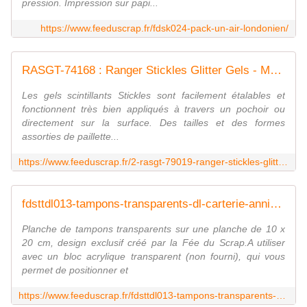
pression. Impression sur papi...
https://www.feeduscrap.fr/fdsk024-pack-un-air-londonien/
RASGT-74168 : Ranger Stickles Glitter Gels - Mars fee du scrap
Les gels scintillants Stickles sont facilement étalables et
fonctionnent très bien appliqués à travers un pochoir ou
directement sur la surface. Des tailles et des formes
assorties de paillette...
https://www.feeduscrap.fr/2-rasgt-79019-ranger-stickles-glitter-gels-galaxy/
fdsttdl013-tampons-transparents-dl-carterie-anniversaire FEE DU SCRAP
Planche de tampons transparents sur une planche de 10 x
20 cm, design exclusif créé par la Fée du Scrap.A utiliser
avec un bloc acrylique transparent (non fourni), qui vous
permet de positionner et
https://www.feeduscrap.fr/fdsttdl013-tampons-transparents-dl-carterie-anniversaire/