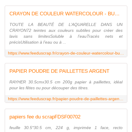
CRAYON DE COULEUR WATERCOLOUR - BURNT CARMINE 65 derwent-fee-du-scrap
TOUTE LA BEAUTÉ DE L’AQUARELLE DANS UN
CRAYON72 teintes aux couleurs subtiles pour créer des
lavis sans limitesSoluble à l’eauTracés nets et
précisUtilisation à l’eau ou à ...
https://www.feeduscrap.fr/crayon-de-couleur-watercolour-burnt-carmine-65-a82717.html
PAPIER POUDRE DE PAILLETTES ARGENT
RAYHER 30.5cmx30.5 cm 200g papier à paillettes, idéal
pour les fêtes ou pour découper des titres.
https://www.feeduscrap.fr/papier-poudre-de-paillettes-argent-a23967.html
papiers fee du scrapFDSF00702
feuille 30.5*30.5 cm, 224 g, imprimée 1 face, recto