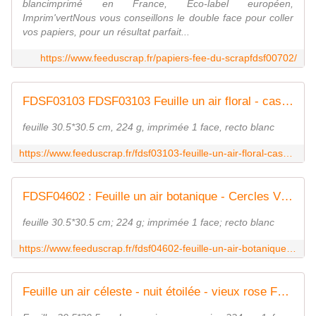
blancimprimé en France, Eco-label européen,
Imprim'vertNous vous conseillons le double face pour coller
vos papiers, pour un résultat parfait...
https://www.feeduscrap.fr/papiers-fee-du-scrapfdsf00702/
FDSF03103 FDSF03103 Feuille un air floral - cascade de triangles rose FEE DU SCRAP
feuille 30.5*30.5 cm, 224 g, imprimée 1 face, recto blanc
https://www.feeduscrap.fr/fdsf03103-feuille-un-air-floral-cascade-de-triangles-rose/
FDSF04602 : Feuille un air botanique - Cercles Vieux Rose FEE DU SCRAP
feuille 30.5*30.5 cm; 224 g; imprimée 1 face; recto blanc
https://www.feeduscrap.fr/fdsf04602-feuille-un-air-botanique-cercles-vieux-rose/
Feuille un air céleste - nuit étoilée - vieux rose Fée du Scrap