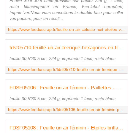
Feuille 30.5*30.5 cmImpression sur papier 224 g, 1 face,
recto blancimprimé en France, Eco-label européen,
Imprim'vertNous vous conseillons le double face pour coller
vos papiers, pour un résult...
https://www.feeduscrap.fr/feuille-un-air-celeste-nuit-etoilee-vieux-rose-a87967.html
fdsf05710-feuille-un-air-feerique-hexagones-en-triangles-taupe FEE DU SCRAP
feuille 30.5*30.5 cm; 224 g; imprimée 1 face; recto blanc
https://www.feeduscrap.fr/fdsf05710-feuille-un-air-feerique-hexagones-en-triangles-taupe/
FDSF05106 : Feuille un air féminin - Paillettes - Gris FEE DU SCRAP
feuille 30.5*30.5 cm; 224 g; imprimée 1 face; recto blanc
https://www.feeduscrap.fr/fdsf05106-feuille-un-air-feminin-paillettes-gris/
FDSF05108 : Feuille un air féminin - Etoiles brillantes FEE DU SCRAP