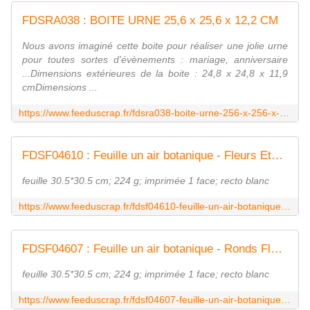
FDSRA038 : BOITE URNE 25,6 x 25,6 x 12,2 CM
Nous avons imaginé cette boite pour réaliser une jolie urne
pour toutes sortes d'évènements : mariage, anniversaire
...Dimensions extérieures de la boite : 24,8 x 24,8 x 11,9
cmDimensions ...
https://www.feeduscrap.fr/fdsra038-boite-urne-256-x-256-x-122-cm/
FDSF04610 : Feuille un air botanique - Fleurs Etoilées Vertes FEE DU SCRAP
feuille 30.5*30.5 cm; 224 g; imprimée 1 face; recto blanc
https://www.feeduscrap.fr/fdsf04610-feuille-un-air-botanique-fleurs-etoilees-vertes/
FDSF04607 : Feuille un air botanique - Ronds Fleurs Menthe FEE DU SCRAP
feuille 30.5*30.5 cm; 224 g; imprimée 1 face; recto blanc
https://www.feeduscrap.fr/fdsf04607-feuille-un-air-botanique-ronds-fleurs-menthe/