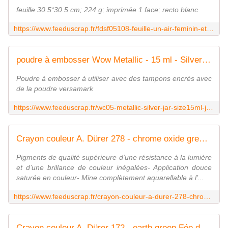
feuille 30.5*30.5 cm; 224 g; imprimée 1 face; recto blanc
https://www.feeduscrap.fr/fdsf05108-feuille-un-air-feminin-etoiles-brillantes/
poudre à embosser Wow Metallic - 15 ml - Silver Super Fine
Poudre à embosser à utiliser avec des tampons encrés avec
de la poudre versamark
https://www.feeduscrap.fr/wc05-metallic-silver-jar-size15ml-jar-grade-sizesuper-fine/
Crayon couleur A. Dürer 278 - chrome oxide green Fée du Scrap
Pigments de qualité supérieure d'une résistance à la lumière
et d’une brillance de couleur inégalées- Application douce
saturée en couleur- Mine complètement aquarellable à l’...
https://www.feeduscrap.fr/crayon-couleur-a-durer-278-chrome-oxide-green/
Crayon couleur A. Dürer 172 - earth green Fée du Scrap