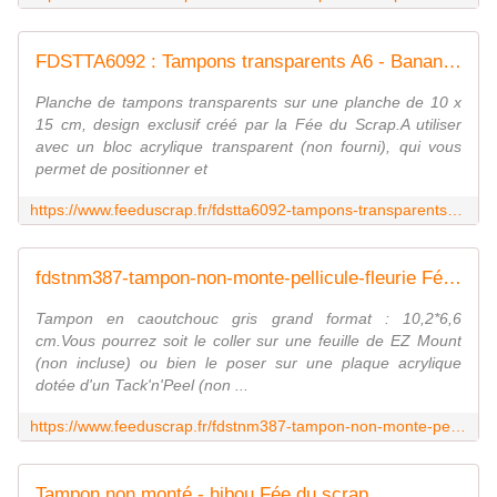
FDSTTA6092 : Tampons transparents A6 - Bananier Fée du Scrap
Planche de tampons transparents sur une planche de 10 x
15 cm, design exclusif créé par la Fée du Scrap.A utiliser
avec un bloc acrylique transparent (non fourni), qui vous
permet de positionner et
https://www.feeduscrap.fr/fdstta6092-tampons-transparents-a6-bananier/
fdstnm387-tampon-non-monte-pellicule-fleurie Fée du scrap
Tampon en caoutchouc gris grand format : 10,2*6,6
cm.Vous pourrez soit le coller sur une feuille de EZ Mount
(non incluse) ou bien le poser sur une plaque acrylique
dotée d'un Tack'n'Peel (non ...
https://www.feeduscrap.fr/fdstnm387-tampon-non-monte-pellicule-fleurie/
Tampon non monté - hibou Fée du scrap