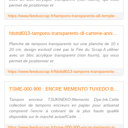
permet de positionner et
https://www.feeduscrap.fr/tampons-transparents-a6-temple-de-geisha-a82267.html
fdsttdl013-tampons-transparents-dl-carterie-anniversaire FEE DU SCRAP
Planche de tampons transparents sur une planche de 10 x
20 cm, design exclusif créé par la Fée du Scrap.A utiliser
avec un bloc acrylique transparent (non fourni), qui vous
permet de positionner et
https://www.feeduscrap.fr/fdsttdl013-tampons-transparents-dl-carterie-anniversaire/
TSME-000-900 : ENCRE MEMENTO TUXEDO BLACK FEE DU SCRAP
Tampon encreur TSUKINEKO-Memento Dye-Ink.Cette
collection de tampons encreurs en papier pour artisanat
comprend l'encre à colorant de la plus haute qualité
disponible sur le marché actuel!Cette ...
https://www.feeduscrap.fr/tsme-000-900-encre-memento-tuxedo-black/