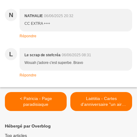
N
NATHALIE
06/06/2025 20:32
CC EXTRA +++
Répondre
L
Le scrap de stefcréa
06/06/2025 08:31
Wouah j'adore c'est superbe. Bravo
Répondre
< Patricia - Page
Laëtitia - Cartes
paradisiaque
d'anniversaire "un air
Corse" >
Hébergé par Overblog
Top articles