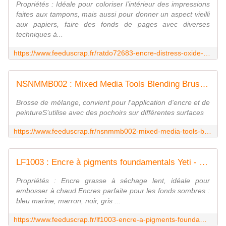
Propriétés : Idéale pour coloriser l'intérieur des impressions
faites aux tampons, mais aussi pour donner un aspect vieilli
aux papiers, faire des fonds de pages avec diverses
techniques à...
https://www.feeduscrap.fr/ratdo72683-encre-distress-oxide-prize-ribbon/
NSNMMB002 : Mixed Media Tools Blending Brush #1 FEE DU SCRAP
Brosse de mélange, convient pour l'application d'encre et de
peintureS’utilise avec des pochoirs sur différentes surfaces
https://www.feeduscrap.fr/nsnmmb002-mixed-media-tools-blending-brush/
LF1003 : Encre à pigments foundamentals Yeti - blanc fee du scrap
Propriétés : Encre grasse à séchage lent, idéale pour
embosser à chaud.Encres parfaite pour les fonds sombres :
bleu marine, marron, noir, gris ...
https://www.feeduscrap.fr/lf1003-encre-a-pigments-foundamentals-yeti-blanc/