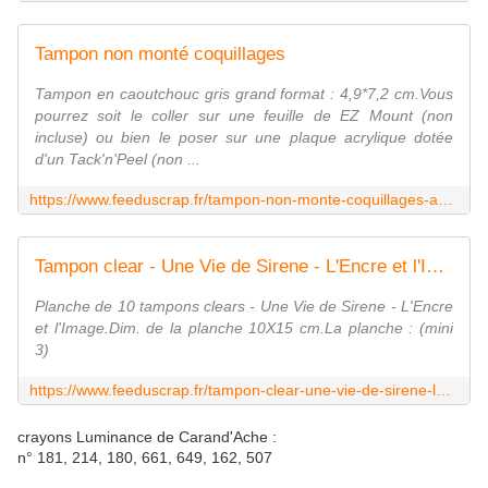
Tampon non monté coquillages
Tampon en caoutchouc gris grand format : 4,9*7,2 cm.Vous
pourrez soit le coller sur une feuille de EZ Mount (non
incluse) ou bien le poser sur une plaque acrylique dotée
d'un Tack'n'Peel (non ...
https://www.feeduscrap.fr/tampon-non-monte-coquillages-a92408.html
Tampon clear - Une Vie de Sirene - L'Encre et l'Image
Planche de 10 tampons clears - Une Vie de Sirene - L'Encre
et l'Image.Dim. de la planche 10X15 cm.La planche : (mini
3)
https://www.feeduscrap.fr/tampon-clear-une-vie-de-sirene-lencre-et-limage-a86076.html
crayons Luminance de Carand'Ache :
n° 181, 214, 180, 661, 649, 162, 507