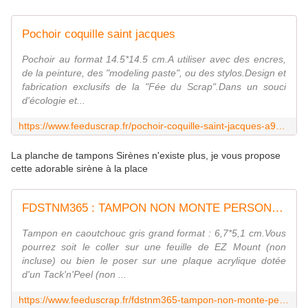
Pochoir coquille saint jacques
Pochoir au format 14.5*14.5 cm.A utiliser avec des encres,
de la peinture, des "modeling paste", ou des stylos.Design et
fabrication exclusifs de la "Fée du Scrap".Dans un souci
d'écologie et...
https://www.feeduscrap.fr/pochoir-coquille-saint-jacques-a92470.html
La planche de tampons Sirènes n'existe plus, je vous propose
cette adorable sirène à la place
FDSTNM365 : TAMPON NON MONTE PERSONNAGE Fée du scrap
Tampon en caoutchouc gris grand format : 6,7*5,1 cm.Vous
pourrez soit le coller sur une feuille de EZ Mount (non
incluse) ou bien le poser sur une plaque acrylique dotée
d'un Tack'n'Peel (non ...
https://www.feeduscrap.fr/fdstnm365-tampon-non-monte-personnage/