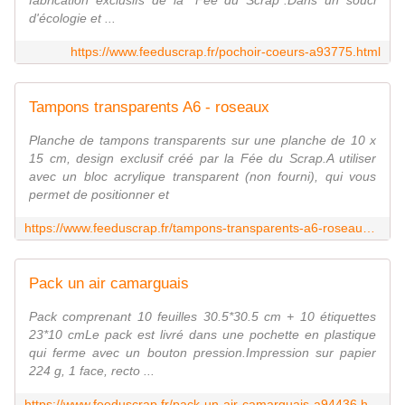
fabrication exclusifs de la "Fée du Scrap".Dans un souci
d'écologie et ...
https://www.feeduscrap.fr/pochoir-coeurs-a93775.html
Tampons transparents A6 - roseaux
Planche de tampons transparents sur une planche de 10 x
15 cm, design exclusif créé par la Fée du Scrap.A utiliser
avec un bloc acrylique transparent (non fourni), qui vous
permet de positionner et
https://www.feeduscrap.fr/tampons-transparents-a6-roseaux-a93767.html
Pack un air camarguais
Pack comprenant 10 feuilles 30.5*30.5 cm + 10 étiquettes
23*10 cmLe pack est livré dans une pochette en plastique
qui ferme avec un bouton pression.Impression sur papier
224 g, 1 face, recto ...
https://www.feeduscrap.fr/pack-un-air-camarguais-a94436.html