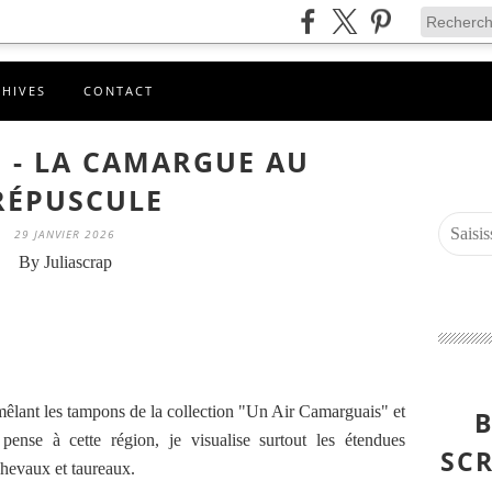
CHIVES
CONTACT
P - LA CAMARGUE AU
RÉPUSCULE
29 JANVIER 2026
By Juliascrap
mêlant les tampons de la collection "Un Air Camarguais" et
B
pense à cette région, je visualise surtout les étendues
SCR
chevaux et taureaux.