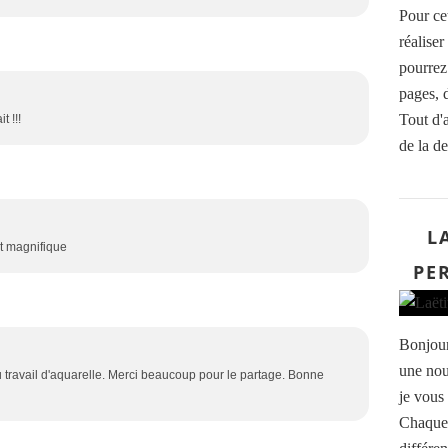
Pour ce
réalise
pourrez 
pages, 
Tout d'a
t !!!
de la de
L
st magnifique
PE
Bonjour
une nou
u travail d'aquarelle. Merci beaucoup pour le partage. Bonne
je vous
Chaque 