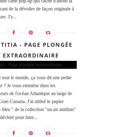
r une carte pop-up qui cache d'abord la
vant de la dévoiler de façon originale à
re. J'y...
ËTITIA - PAGE PLONGÉE
EXTRAORDINAIRE
 tout le monde, ça vous dit une petite
e ? Je vous emmène dans les
eurs de l'océan Atlantique au large de
 Gran Canaria. J'ai utilisé le papier
 bleu " de la collection "un air antillais"
 déchiré pour faire...