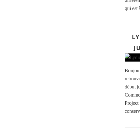
différen
qui est 
LY
J
Bonjour 
retrouv
début j
Comme d
Project
conserv