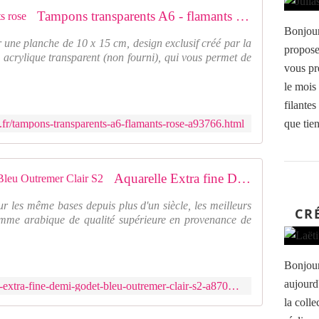
Tampons transparents A6 - flamants rose
Bonjour
 une planche de 10 x 15 cm, design exclusif créé par la
propose
 acrylique transparent (non fourni), qui vous permet de
vous pr
le mois 
filantes
.fr/tampons-transparents-a6-flamants-rose-a93766.html
que tien
Aquarelle Extra fine Demi Godet Bleu Outremer Clair S2
ur les même bases depuis plus d'un siècle, les meilleurs
CR
gomme arabique de qualité supérieure en provenance de
Bonjour
aujourd
https://www.feeduscrap.fr/aquarelle-extra-fine-demi-godet-bleu-outremer-clair-s2-a87061.html
la colle