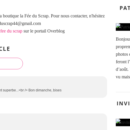
PAT
a boutique la Fée du Scrap. Pour nous contacter, n'hésitez
eeduscrap44@gmail.com
 fee du scrap
sur le portail Overblog
Bonjour
proprem
CLE
photos d
feront 
d’août.
vu mais 
nt superbe...<br /> Bon dimanche, bises
INV