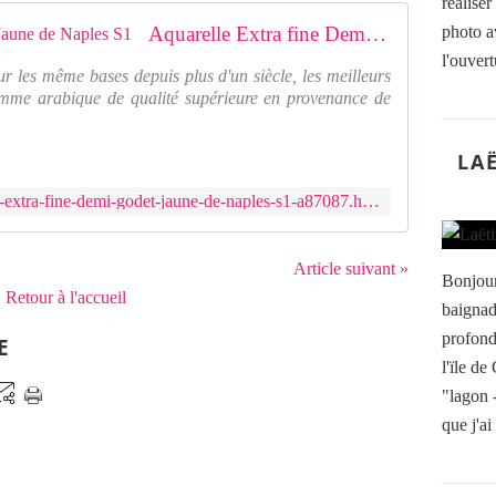
réalise
Aquarelle Extra fine Demi Godet Jaune de Naples S1
photo a
l'ouvertu
ur les même bases depuis plus d'un siècle, les meilleurs
gomme arabique de qualité supérieure en provenance de
LA
https://www.feeduscrap.fr/aquarelle-extra-fine-demi-godet-jaune-de-naples-s1-a87087.html
Article suivant »
Bonjour
Retour à l'accueil
baignad
profond
E
l'ïle de
"lagon -
que j'ai