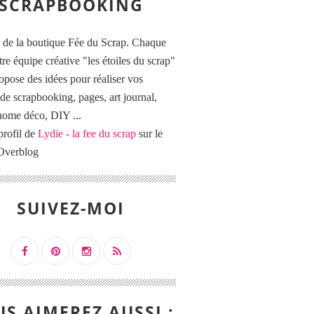
SCRAPBOOKING
 de la boutique Fée du Scrap. Chaque
tre équipe créative "les étoiles du scrap"
opose des idées pour réaliser vos
de scrapbooking, pages, art journal,
 home déco, DIY ...
profil de
Lydie - la fee du scrap
sur le
 Overblog
SUIVEZ-MOI
S AIMEREZ AUSSI :