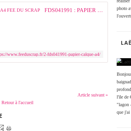
réalise
photo a
FDS041991 : PAPIER CALQUE A4 FEE DU SCRAP
l'ouvertu
LA
tps://www.feeduscrap.fr/2-fds041991-papier-calque-a4/
Bonjour
baignad
profond
Article suivant »
l'ïle de
Retour à l'accueil
"lagon -
que j'ai
E