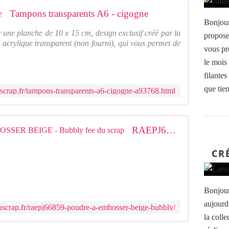
Tampons transparents A6 - cigogne
Bonjour
 une planche de 10 x 15 cm, design exclusif créé par la
propose
 acrylique transparent (non fourni), qui vous permet de
vous pr
le mois 
filantes
que tien
scrap.fr/tampons-transparents-a6-cigogne-a93768.html
RAEPJ66859 : POUDRE A EMBOSSER BEIGE - Bubbly fee du scrap
CR
Bonjour
aujourd
uscrap.fr/raepj66859-poudre-a-embosser-beige-bubbly/
la colle