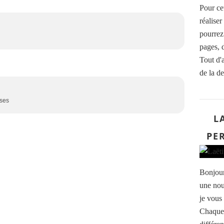
Pour ce
réalise
pourrez 
pages, 
Tout d'a
de la de
ises
L
PE
Bonjour
une nou
je vous
Chaque 