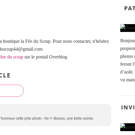
PAT
Bonjour
a boutique la Fée du Scrap. Pour nous contacter, n'hésitez
proprem
eeduscrap44@gmail.com
photos d
 fee du scrap
sur le portail Overblog
feront 
d’août.
CLE
vu mais 
INV
'honneur cette jolie photo .<br /> Bisous, une belle soirée.