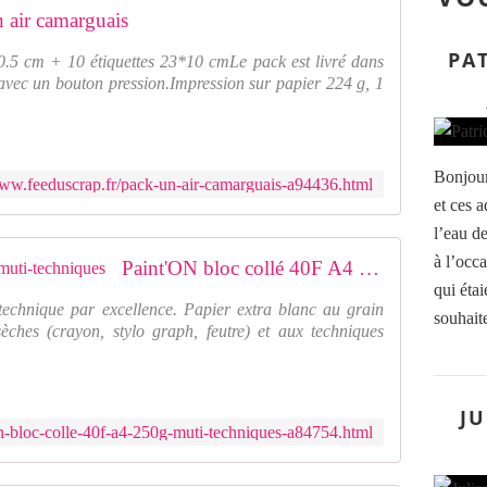
 air camarguais
PAT
0.5 cm + 10 étiquettes 23*10 cmLe pack est livré dans
 avec un bouton pression.Impression sur papier 224 g, 1
Bonjour
www.feeduscrap.fr/pack-un-air-camarguais-a94436.html
et ces a
l’eau de
à l’occ
Paint'ON bloc collé 40F A4 250g muti-techniques
qui étai
technique par excellence. Papier extra blanc au grain
souhaite
èches (crayon, stylo graph, feutre) et aux techniques
JU
on-bloc-colle-40f-a4-250g-muti-techniques-a84754.html