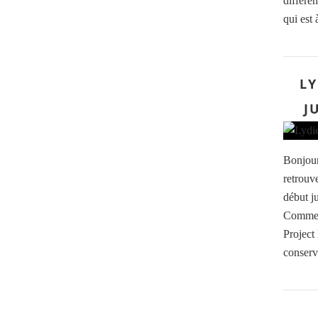
différen
qui est 
LY
J
Bonjour 
retrouv
début j
Comme d
Project
conserv