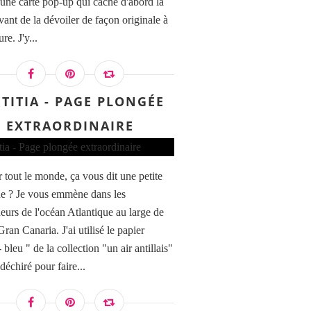
r une carte pop-up qui cache d'abord la
vant de la dévoiler de façon originale à
re. J'y...
ËTITIA - PAGE PLONGÉE
EXTRAORDINAIRE
 tout le monde, ça vous dit une petite
e ? Je vous emmène dans les
eurs de l'océan Atlantique au large de
 Gran Canaria. J'ai utilisé le papier
 bleu " de la collection "un air antillais"
 déchiré pour faire...