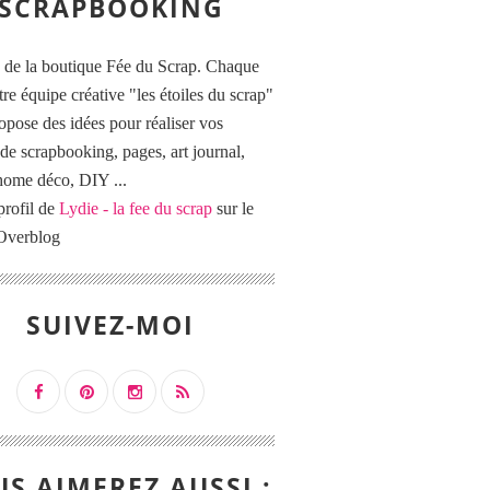
SCRAPBOOKING
 de la boutique Fée du Scrap. Chaque
tre équipe créative "les étoiles du scrap"
opose des idées pour réaliser vos
de scrapbooking, pages, art journal,
 home déco, DIY ...
profil de
Lydie - la fee du scrap
sur le
 Overblog
SUIVEZ-MOI
S AIMEREZ AUSSI :