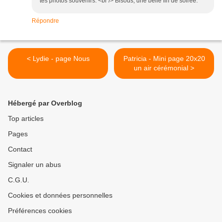
tes photos souvenirs. <br /> Bisous, une belle fin de soirée.
Répondre
< Lydie - page Nous
Patricia - Mini page 20x20
un air cérémonial >
Hébergé par Overblog
Top articles
Pages
Contact
Signaler un abus
C.G.U.
Cookies et données personnelles
Préférences cookies