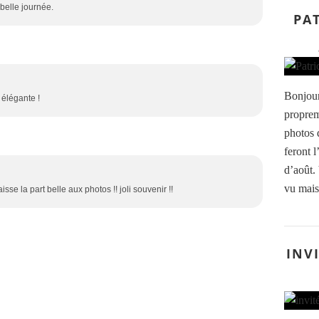
 belle journée.
PAT
Bonjour
 élégante !
proprem
photos d
feront 
d’août.
vu mais 
isse la part belle aux photos !! joli souvenir !!
INV