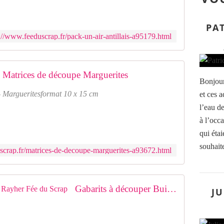
PAT
://www.feeduscrap.fr/pack-un-air-antillais-a95179.html
Matrices de découpe Marguerites
Bonjour
- Margueritesformat 10 x 15 cm
et ces a
l’eau de
à l’occ
qui étai
souhaite
scrap.fr/matrices-de-decoupe-marguerites-a93672.html
Gabarits à découper Build a Daisy Rayher Fée du Scrap
JU