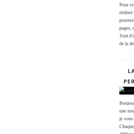
Pour ce
réalise
pourrez 
pages, 
Tout d'a
de la de
L
PE
Bonjour
une nou
je vous
Chaque 