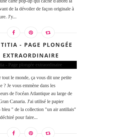
r une carte pop-up qui cache d'abord la
vant de la dévoiler de façon originale à
re. J'y...
ËTITIA - PAGE PLONGÉE
EXTRAORDINAIRE
 tout le monde, ça vous dit une petite
e ? Je vous emmène dans les
eurs de l'océan Atlantique au large de
 Gran Canaria. J'ai utilisé le papier
 bleu " de la collection "un air antillais"
 déchiré pour faire...