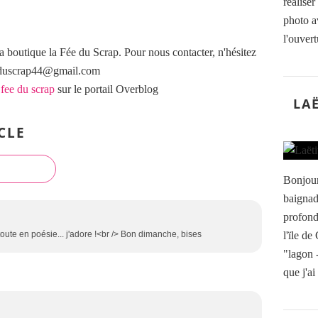
réalise
photo a
l'ouvertu
a boutique la Fée du Scrap. Pour nous contacter, n'hésitez
eeduscrap44@gmail.com
 fee du scrap
sur le portail Overblog
LA
CLE
Bonjour
baignad
profond
l'ïle de
toute en poésie... j'adore !<br /> Bon dimanche, bises
"lagon -
que j'ai