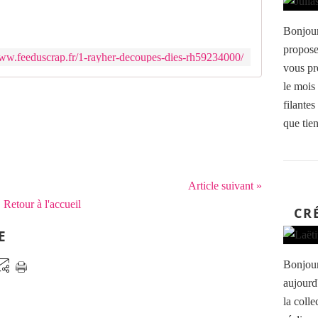
Bonjour
propose
www.feeduscrap.fr/1-rayher-decoupes-dies-rh59234000/
vous pr
le mois 
filantes
que tien
Article suivant »
Retour à l'accueil
CR
E
Bonjour
aujourd
la colle