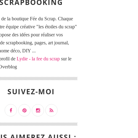
SCRAPBOOKING
 de la boutique Fée du Scrap. Chaque
tre équipe créative "les étoiles du scrap"
opose des idées pour réaliser vos
de scrapbooking, pages, art journal,
 home déco, DIY ...
profil de
Lydie - la fee du scrap
sur le
 Overblog
SUIVEZ-MOI
S AIMEREZ AUSSI :