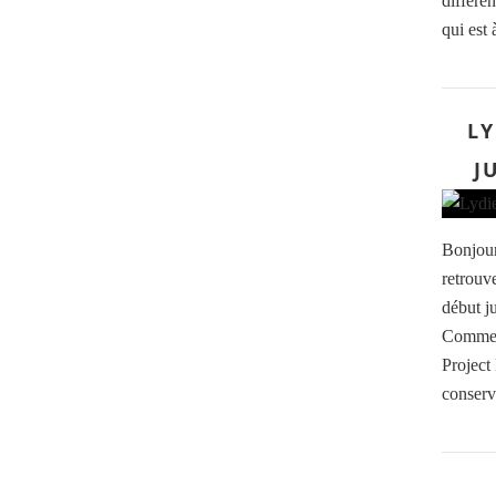
différen
qui est 
LY
J
Bonjour 
retrouv
début j
Comme d
Project
conserv