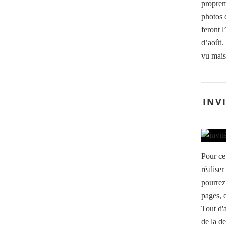
proprem
photos d
feront 
d’août.
vu mais 
INV
Pour ce
réalise
pourrez 
pages, 
Tout d'a
de la de