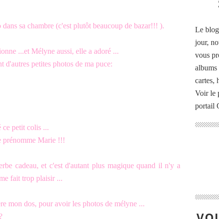
dans sa chambre (c'est plutôt beaucoup de bazar!!! ).
Le blog
jour, no
nne ...et Mélyne aussi, elle a adoré ...
vous pr
t d'autres petites photos de ma puce:
albums 
cartes,
Voir le 
portail
e petit colis ...
 se prénomme Marie !!!
be cadeau, et c'est d'autant plus magique quand il n'y a
e fait trop plaisir ...
ère mon dos, pour avoir les photos de mélyne ...
VOU
?