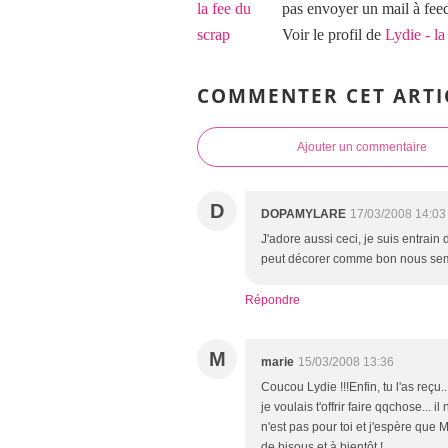
pas envoyer un mail à f
Voir le profil de
Lydie - la
COMMENTER CET ARTI
Ajouter un commentaire
D
DOPAMYLARE
17/03/2008 14:03
J'adore aussi ceci, je suis entrain 
peut décorer comme bon nous se
Répondre
M
marie
15/03/2008 13:36
Coucou Lydie !!!Enfin, tu l'as reçu.
je voulais t'offrir faire qqchose...
n'est pas pour toi et j'espère que 
de bisous et à bientôt !