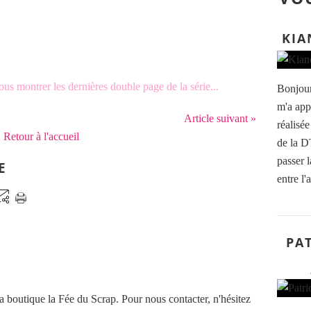
KIA
ous montrer les dernières double page de la série...
Bonjour
m'a appo
Article suivant »
réalisée
Retour à l'accueil
de la D
passer l
E
entre l'a
PAT
a boutique la Fée du Scrap. Pour nous contacter, n'hésitez