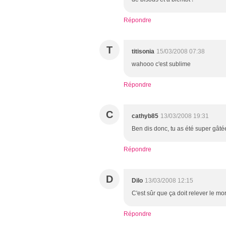
Répondre
T
titisonia
15/03/2008 07:38
wahooo c'est sublime
Répondre
C
cathyb85
13/03/2008 19:31
Ben dis donc, tu as été super gât
Répondre
D
Dilo
13/03/2008 12:15
C'est sûr que ça doit relever le mor
Répondre