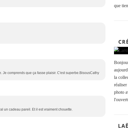
que tien
CR
Bonjour
aujourd
ée. Je comprends que ça fasse plaisir. C'est superbe.BisousCathy
la colle
réalise
photo a
l'ouvertu
al un cadeau pareil. Et il est vraiment chouette.
LA