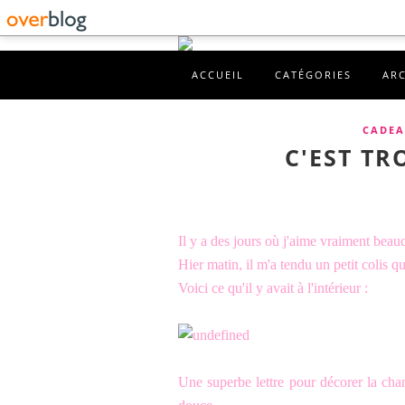
ACCUEIL
CATÉGORIES
AR
CADEA
C'EST TR
Il y a des jours où j'aime vraiment beau
Hier matin, il m'a tendu un petit colis 
Voici ce qu'il y avait à l'intérieur :
Une superbe lettre pour décorer la cha