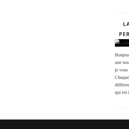
L
PE
Bonjour
une nou
je vous
Chaque 
différen
qui est 