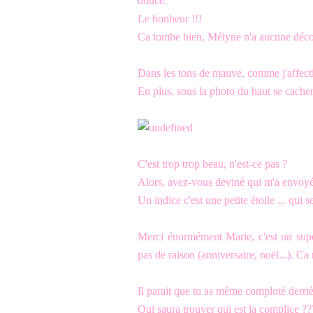
douce.
Le bonheur !!!
Ca tombe bien, Mélyne n'a aucune déco 
Dans les tons de mauve, comme j'affectio
En plus, sous la photo du haut se cachen
C'est trop trop beau, n'est-ce pas ?
Alors, avez-vous deviné qui m'a envoyé c
Un indice c'est une petite étoile ... qui
Merci énormément Marie, c'est un super
pas de raison (anniversaire, noël...). Ca m
Il parait que tu as même comploté derri
Qui saura trouver qui est la complice ??