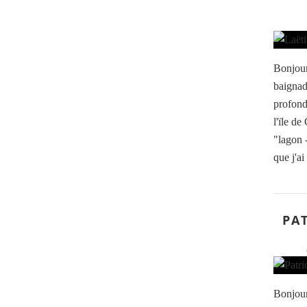
Bonjour
baignad
profond
l'ïle de
"lagon -
que j'ai
PAT
Bonjour