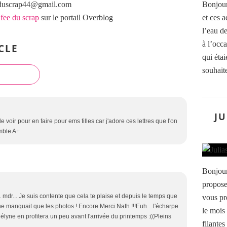
eeduscrap44@gmail.com
Bonjour
 fee du scrap
sur le portail Overblog
et ces a
l’eau de
à l’occ
CLE
qui étai
souhaite
JU
de voir pour en faire pour ems filles car j'adore ces lettres que l'on
mble A+
Bonjour
propose
.. mdr... Je suis contente que cela te plaise et depuis le temps que
vous pr
 il ne manquait que les photos ! Encore Merci Nath !!!Euh... l'écharpe
le mois 
Mélyne en profitera un peu avant l'arrivée du printemps :((Pleins
filantes