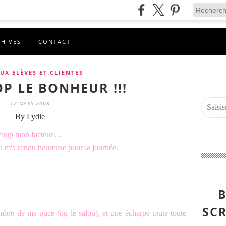
CHIVES
CONTACT
UX ELÈVES ET CLIENTES
OP LE BONHEUR !!!
12 MARS 2008
By Lydie
coup mon facteur ...
qui m'a rendu heureuse pour la journée.
B
SCR
mbre de ma puce (ou le salon), et une écharpe toute toute