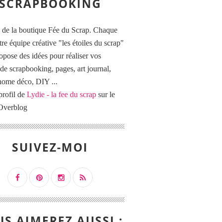
SCRAPBOOKING
 de la boutique Fée du Scrap. Chaque
tre équipe créative "les étoiles du scrap"
opose des idées pour réaliser vos
de scrapbooking, pages, art journal,
 home déco, DIY ...
profil de
Lydie - la fee du scrap
sur le
 Overblog
SUIVEZ-MOI
S AIMEREZ AUSSI :