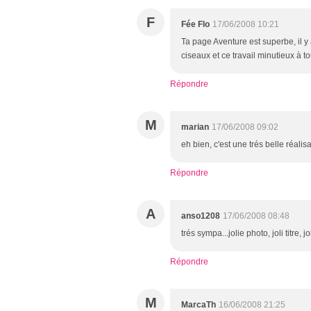
F
Fée Flo
17/06/2008 10:21
Ta page Aventure est superbe, il y
ciseaux et ce travail minutieux à t
Répondre
M
marian
17/06/2008 09:02
eh bien, c'est une trés belle réalis
Répondre
A
anso1208
17/06/2008 08:48
trés sympa...jolie photo, joli titre, j
Répondre
M
MarcaTh
16/06/2008 21:25