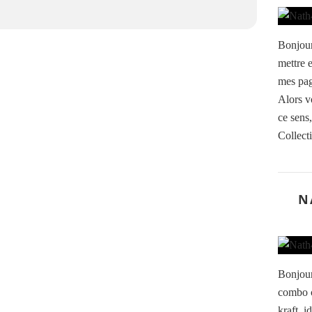
Bonjour 
mettre 
mes pag
Alors v
ce sens,
Collect
N
Bonjour
combo c
kraft, i