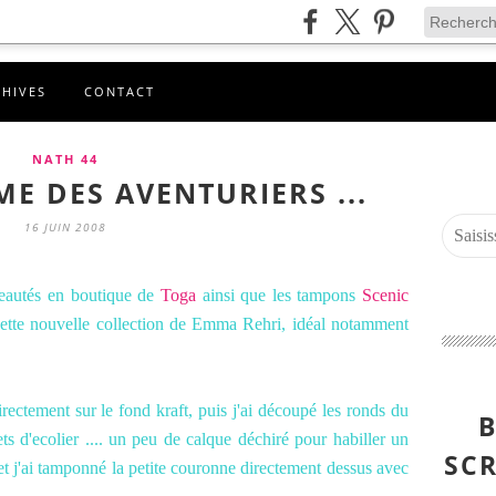
CHIVES
CONTACT
NATH 44
E DES AVENTURIERS ...
16 JUIN 2008
veautés en boutique de
Toga
ainsi que les tampons
Scenic
 cette nouvelle collection de Emma Rehri, idéal notamment
irectement sur le fond kraft, puis j'ai découpé les ronds du
B
ets d'ecolier .... un peu de calque déchiré pour habiller un
SCR
et j'ai tamponné la petite couronne directement dessus avec