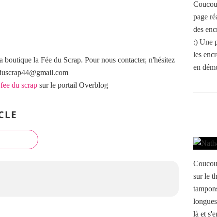
Coucou 
page réa
des encr
:) Une 
les encr
a boutique la Fée du Scrap. Pour nous contacter, n'hésitez
en démo
eeduscrap44@gmail.com
 fee du scrap
sur le portail Overblog
CLE
Coucou,
sur le t
tampons
longues
là et s'