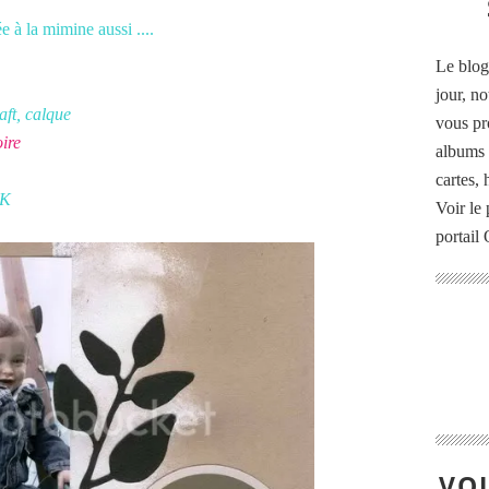
e à la mimine aussi ....
Le blog
jour, no
raft, calque
vous pr
oire
albums 
cartes,
QK
Voir le 
portail
VOU