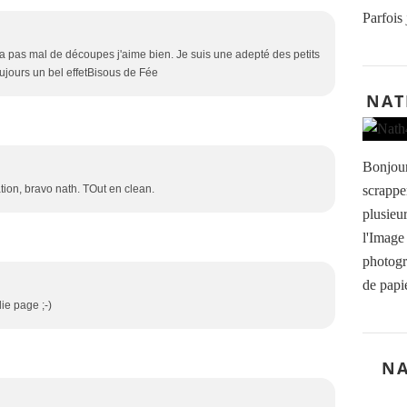
Parfois 
 a pas mal de découpes j'aime bien. Je suis une adepté des petits
oujours un bel effetBisous de Fée
NAT
Bonjour
scrapper
ation, bravo nath. TOut en clean.
plusieu
l'Image
photogr
de papie
olie page ;-)
NA