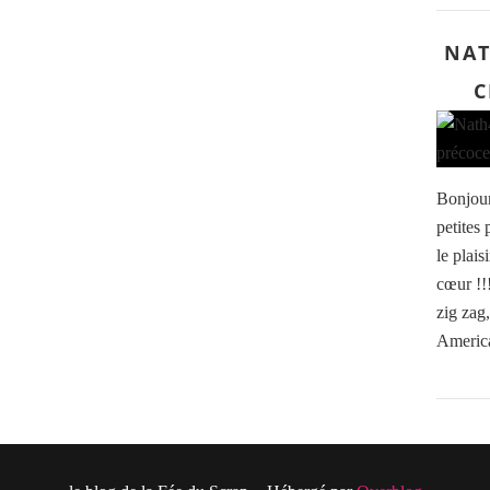
NAT
C
Bonjour
petites
le plais
cœur !!
zig zag
American