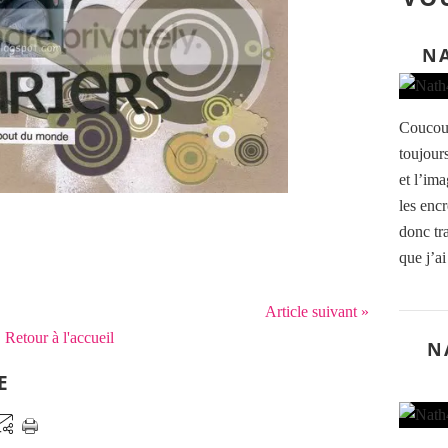
NA
Coucou 
toujours
et l’ima
les enc
donc tr
que j’ai
Article suivant »
Retour à l'accueil
N
E