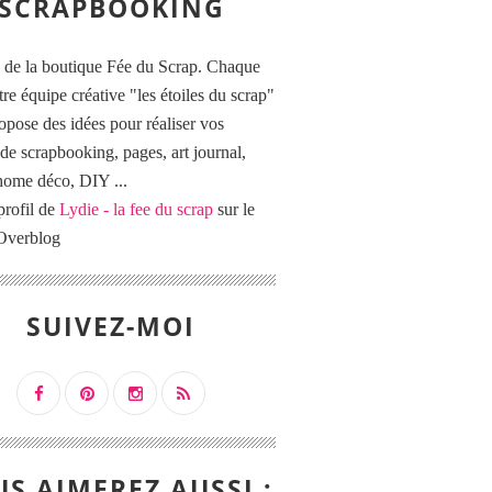
SCRAPBOOKING
 de la boutique Fée du Scrap. Chaque
tre équipe créative "les étoiles du scrap"
opose des idées pour réaliser vos
de scrapbooking, pages, art journal,
 home déco, DIY ...
profil de
Lydie - la fee du scrap
sur le
 Overblog
SUIVEZ-MOI
S AIMEREZ AUSSI :