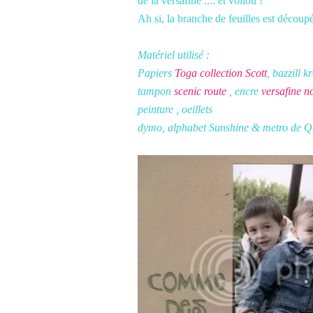
de la versafine .... et voilou !
Ah si, la branche de feuilles est découpé
Matériel utilisé :
Papiers
Toga collection Scott
, bazzill k
tampon
scenic route
, encre
versafine n
peinture , oeillets
dymo, alphabet Sunshine & metro de 