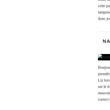
cette p
tampons,
donc jou
NA
Bonjour
premièr
Liz lors
sur le f
mauvais 
correct