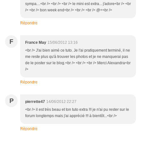
sympa....<br /> <br /> <br /> le mini est extra... j'adore<br /> <br
/> <br /> bon week end<br /> <br /> <br /> @+<br />
Répondre
F
France May
15/06/2012 13:16
<br /> J'ai bien aimé ce tuto. Je l'ai pratiquement terminé, il ne
me reste plus qu'à trouver les photos et je ne manquerai pas
de le poster sur le blog.<br /> <br /> <br /> Merci Alexandra<br
/>
Répondre
P
pierrette47
14/06/2012 22:27
<br /> il est très beau et ton tuto extra !!! je n'ai pu rester sur le
forum longtemps mais j'ai apprécié !!! à bientôt...<br />
Répondre