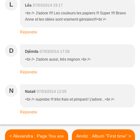
L
Léa
07/03/2014 19:17
<br /> J'adore !!!! Les couleurs les papiers !!! Super !!!! Bravo
Anne et tes idées sont vraiment géniales!!!<br />
Répondre
D
Djémila
07/03/2014 17:58
<br /> J'adore aussi, très mignon.<br />
Répondre
N
Natali
07/03/2014 12:05
<br /> suprebe !!! très frais et pimpant ! j'adore...<br />
Répondre
< Alexandra : Page You are
Annliz : Album "First time" >