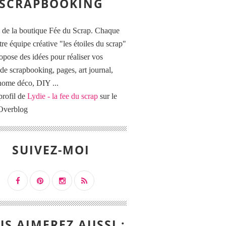
SCRAPBOOKING
 de la boutique Fée du Scrap. Chaque
tre équipe créative "les étoiles du scrap"
opose des idées pour réaliser vos
de scrapbooking, pages, art journal,
 home déco, DIY ...
profil de
Lydie - la fee du scrap
sur le
 Overblog
SUIVEZ-MOI
S AIMEREZ AUSSI :