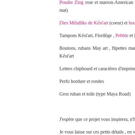
Poudre Zing
rose et marron-American Cr
mat)
Dies Métalliks de Kési'art
(coeur) et
bo
Tampons Kési'art, Florilège ,
Pebble
et 
Boutons, rubans May art , flipettes ma
Kési'art
Lettres chipboard et caractères d'imprim
Perfo bordure et rondes
Gros ruban et toile (type Maya Road)
J'espère que ce projet vous inspirera, n'h
Je vous laisse sur ces petits détails , en 