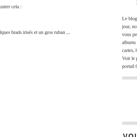
strer cela :
Le blog
jour, no
lques brads irisés et un gros ruban ...
vous pr
albums 
cartes,
Voir le 
portail
VOU