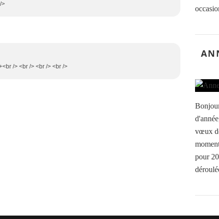
/>
occasion
AN
+<br /> <br /> <br /> <br />
Bonjour 
d'année
vœux de
moments
pour 202
déroulée