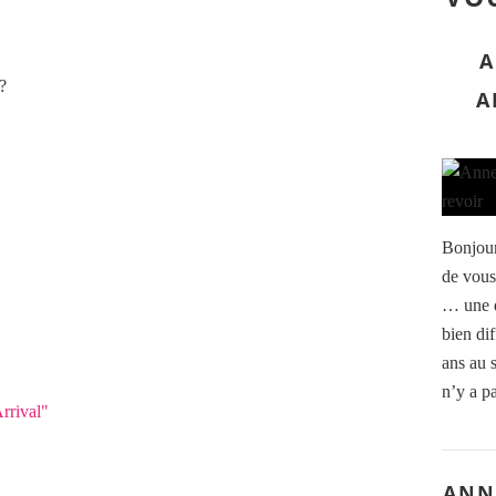
A
?
A
Bonjour
de vous
… une d
bien dif
ans au s
n’y a pa
rrival"
ANNE