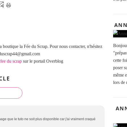
ANN
Bonjour
a boutique la Fée du Scrap. Pour nous contacter, n'hésitez
"prépar
eeduscrap44@gmail.com
cette fo
 fee du scrap
sur le portail Overblog
poser su
même es
CLE
lors de 
ANN
e que le tuto ne soit plus disponible car j'ai vraiment craqué