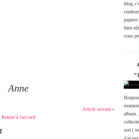
blog, c
couleurs
papiers
bien sû
vous pré
"
Anne
Bonjour 
moment 
Article suivant »
album ,
Retour à l'accueil
collecti
E
sort ( 
n'ai pas