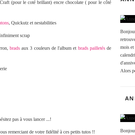
aft (pour le coté brillant) encre chocolate ( pour le côté
utons
, Quickutz et nestabilities
Bonjour
Infiniment scrap
retrouv
mois et 
rron,
brads
aux 3 couleurs de l'album et
brads pailletés
de
calendri
d'annive
erie
Alors po
AN
ésitez pas à vous lancer ...!
Bonjour
vous remerciant de votre fidélité à ces petits tutos !!