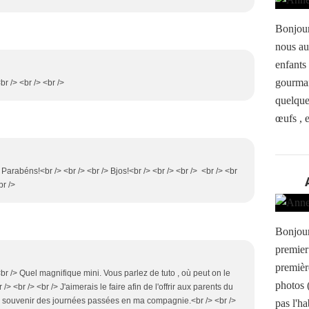
Bonjour
nous au
enfants 
gourman
<br /> <br /> <br />
quelques
œufs , e
 Parabéns!<br /> <br /> <br /> Bjos!<br /> <br /> <br /> <br /> <br
br />
Bonjour
premier
premièr
 <br /> Quel magnifique mini. Vous parlez de tuto , où peut on le
photos 
> <br /> <br /> J'aimerais le faire afin de l'offrir aux parents du
un souvenir des journées passées en ma compagnie.<br /> <br />
pas l'ha