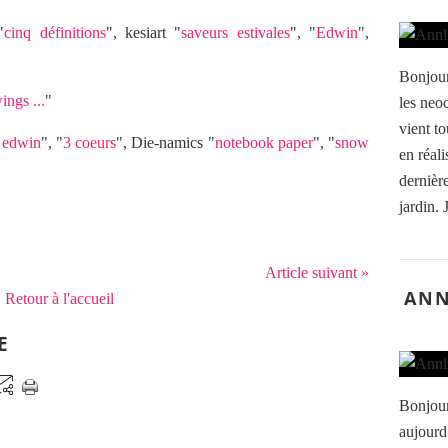
"
cinq définitions
", kesiart "
saveurs estivales
", "
Edwin
",
Bonjour
ings ...
"
les neo
vient to
e edwin
", "
3 coeurs
", Die-namics "
notebook paper
", "
snow
en réal
dernière
jardin. 
Article suivant »
ANN
Retour à l'accueil
E
Bonjour
aujourd’