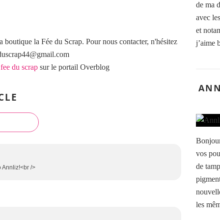
de ma d
avec le
et nota
a boutique la Fée du Scrap. Pour nous contacter, n'hésitez
j’aime 
eeduscrap44@gmail.com
 fee du scrap
sur le portail Overblog
ANN
CLE
Bonjour
vos pou
de tamp
 Annliz!<br />
pigment
nouvelle
les mêm