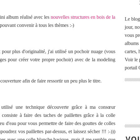
ini album réalisé avec les
nouvelles structures en bois de la
Le blog
 pouvant convenir à tous les thèmes :-)
jour, no
vous pr
albums 
t pour plus d'originalité, j'ai utilisé un pochoir nuage (vous
cartes,
ges pour créer votre propre pochoir) avec de la modeling
Voir le 
portail
 couverture afin de faire ressortir un peu plus le titre.
i utilisé une technique découverte grâce à ma consœur
i consiste à faire des taches de paillettes grâce à la colle
 peu d'eau pour vous permettre de faire des gouttes de colles
oudrez vos paillettes par-dessus, et laissez sécher !!! :-)))
VOU
hes avec une colle blanche basique, mais il me semble que