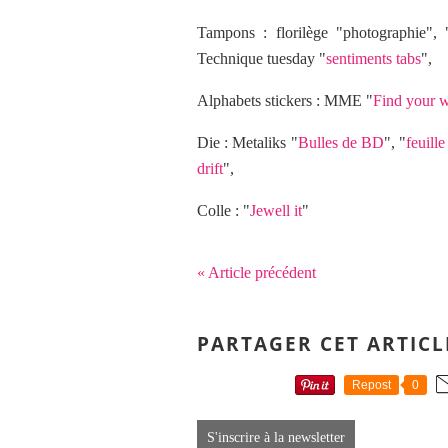
Tampons : florilège "photographie", 
Technique tuesday "
sentiments tabs
",
Alphabets stickers : MME "
Find your w
Die : Metaliks "
Bulles de BD
", "
feuill
drift
",
Colle : "
Jewell it
"
« Article précédent
PARTAGER CET ARTICL
Repost
0
S'inscrire à la newsletter