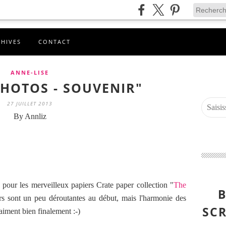
CHIVES
CONTACT
ANNE-LISE
PHOTOS - SOUVENIR"
27 JUILLET 2013
By Annliz
 pour les merveilleux papiers Crate paper collection "
The
B
rs sont un peu déroutantes au début, mais l'harmonie des
SCR
aiment bien finalement :-)