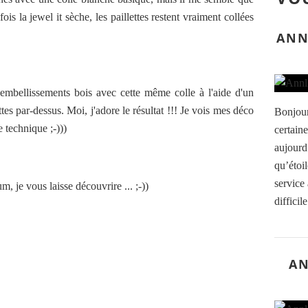
is la jewel it sèche, les paillettes restent vraiment collées
ANN
mbellissements bois avec cette même colle à l'aide d'un
tes par-dessus. Moi, j'adore le résultat !!! Je vois mes déco
Bonjour
 technique ;-)))
certain
aujourd’
qu’étoi
service
um, je vous laisse découvrire ... ;-))
diffici
AN