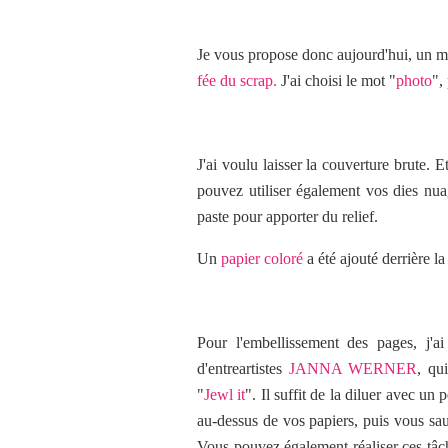
Je vous propose donc
aujourd'hui
, un m
fée du scrap.
J'ai choisi le mot "
photo
",
J'ai voulu laisser la couverture brute. E
pouvez utiliser également vos dies nua
paste pour apporter du relief.
Un
papier coloré
a été ajouté derrière la
Pour l'embellissement des pages, j'a
d'entreartistes
JANNA WERNER
, qu
"
Jewl it
". Il suffit de la diluer avec un
au-dessus de vos papiers, puis vous saup
Vous pouvez également réaliser ces tâc