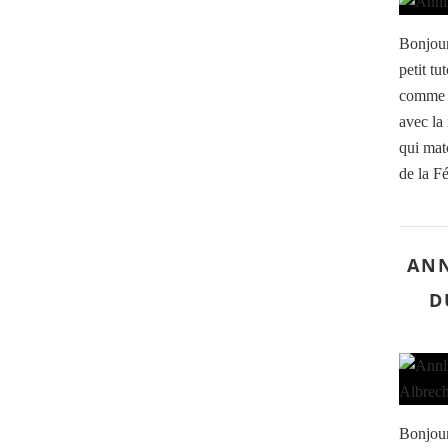
Bonjour
petit tu
comme a
avec la
qui mat
de la F
ANN
D
Bonjour