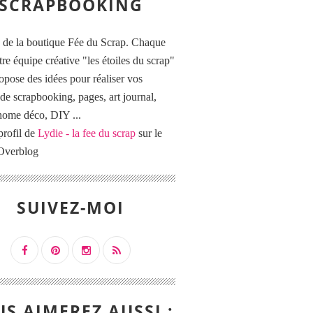
SCRAPBOOKING
 de la boutique Fée du Scrap. Chaque
tre équipe créative "les étoiles du scrap"
opose des idées pour réaliser vos
de scrapbooking, pages, art journal,
 home déco, DIY ...
profil de
Lydie - la fee du scrap
sur le
 Overblog
SUIVEZ-MOI
S AIMEREZ AUSSI :