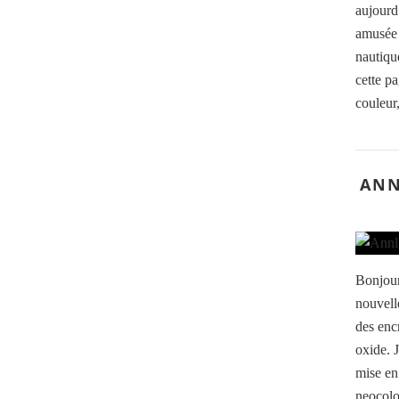
aujourd
amusée 
nautiqu
cette pa
couleur
ANN
Bonjour
nouvelle
des encr
oxide. 
mise en 
neocolor