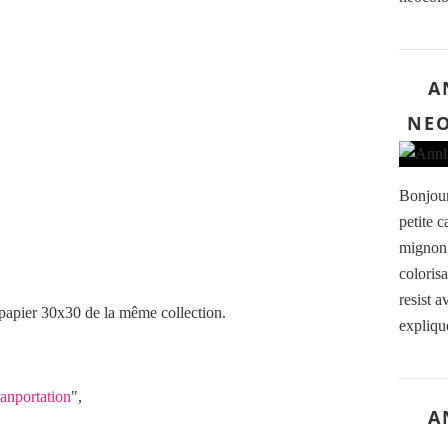
A
NEO
Bonjour
petite c
mignon,
colorisa
resist 
 papier 30x30 de la même collection.
expliqu
ranportation
",
A