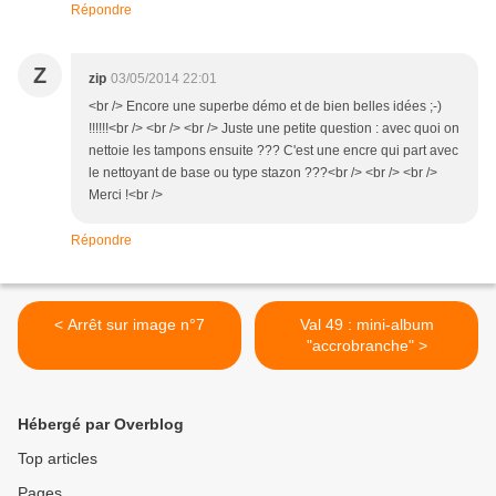
Répondre
Z
zip
03/05/2014 22:01
<br /> Encore une superbe démo et de bien belles idées ;-)
!!!!!!<br /> <br /> <br /> Juste une petite question : avec quoi on
nettoie les tampons ensuite ??? C'est une encre qui part avec
le nettoyant de base ou type stazon ???<br /> <br /> <br />
Merci !<br />
Répondre
< Arrêt sur image n°7
Val 49 : mini-album
"accrobranche" >
Hébergé par Overblog
Top articles
Pages