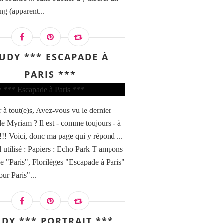
ng (apparent...
UDY *** ESCAPADE À
PARIS ***
 à tout(e)s, Avez-vous vu le dernier
de Myriam ? Il est - comme toujours - à
!!! Voici, donc ma page qui y répond ...
l utilisé : Papiers : Echo Park T ampons
ne "Paris", Florilèges "Escapade à Paris"
ur Paris"...
DY *** PORTRAIT ***