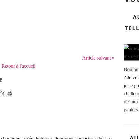
A
TEL
Article suivant »
Retour à l'accueil
Bonjour
? Je vo
E
juste po
challen
d'Emma 
papiers
AU
a boutique la Fée du Scrap. Pour nous contacter, n'hésitez