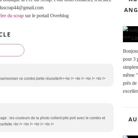
eeduscrap44@gmail.com
ANG
 fee du scrap
sur le portail Overblog
CLE
Bonjour
pour 3 
simplem
même "
 harmoniser ce combo,belle réussite!A+<br /> <br /> <br /> <br />
près de 
excellen
AU
age : les couleurs de la photo collent pile poil avec le combo et
arfaite.<br /> <br /> <br /> <br />