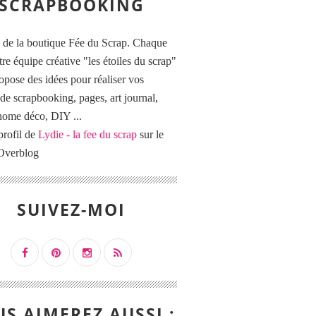
SCRAPBOOKING
 de la boutique Fée du Scrap. Chaque
tre équipe créative "les étoiles du scrap"
opose des idées pour réaliser vos
de scrapbooking, pages, art journal,
 home déco, DIY ...
profil de
Lydie - la fee du scrap
sur le
 Overblog
SUIVEZ-MOI
S AIMEREZ AUSSI :