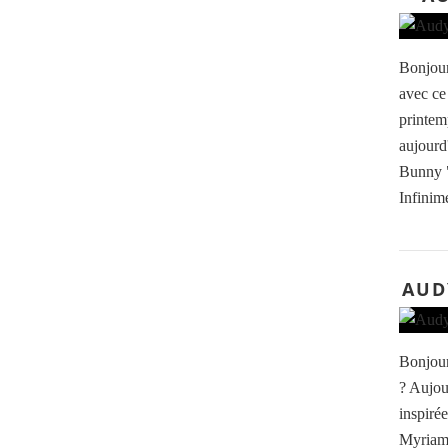
Bonjour
avec ce
printem
aujourd'
Bunny 
Infinim
AUD
Bonjour
? Aujou
inspiré
Myriam 