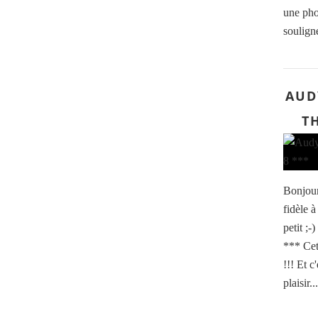
une phot
souligné
AUDY
TH
Bonjour,
fidèle à
petit ;-
*** Cet
!!! Et c
plaisir...