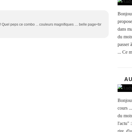
Bonjour
propose
 ! Quel peps ce combo ... couleurs magnifiques .... belle page<br
dans ma
du mois
passer 
... Ce 
AU
Bonjour
cours ..
du mois
l'actu" 
rire, d'