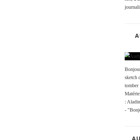
journali
A
Bonjour
sketch 
tomber 
Matérie
: Aladi
- "Bonjo
AU