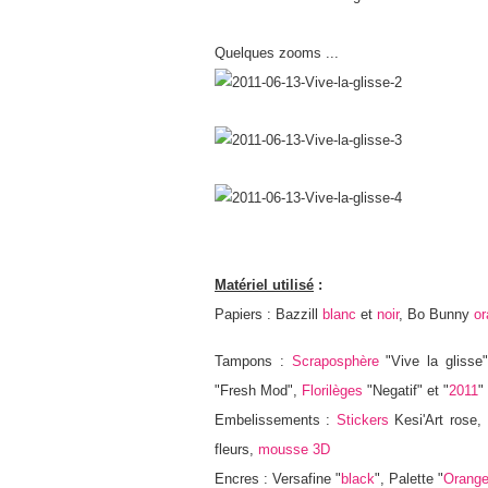
Quelques zooms ...
Matériel utilisé
:
Papiers : Bazzill
blanc
et
noir
, Bo Bunny
or
Tampons :
Scraposphère
"Vive la glisse"
"Fresh Mod",
Florilèges
"Negatif" et "
2011
"
Embelissements :
Stickers
Kesi'Art rose, 
fleurs,
mousse 3D
Encres : Versafine "
black
", Palette "
Orange