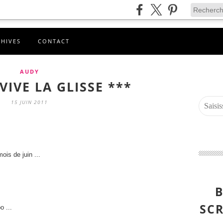
CHIVES
CONTACT
AUDY
VIVE LA GLISSE ***
15 JUIN 2011
is de juin ...
B
SCR
o ...