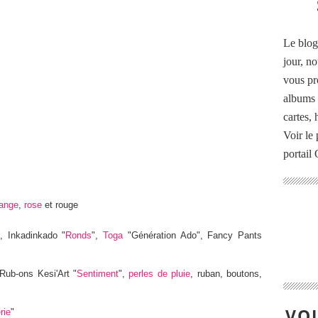
Le blog
jour, no
vous pr
albums 
cartes,
Voir le 
portail
ange
,
rose
et rouge
, Inkadinkado "
Ronds
",
Toga
"Génération Ado", Fancy Pants
Rub-ons Kesi'Art "
Sentiment
",
perles de pluie
, ruban, boutons,
VOU
rie
"