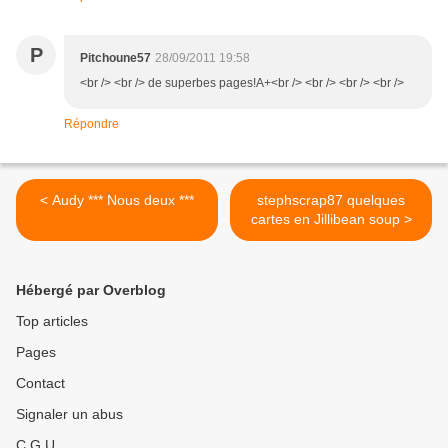
P
Pitchoune57
28/09/2011 19:58
<br /> <br /> de superbes pages!A+<br /> <br /> <br /> <br />
Répondre
< Audy *** Nous deux ***
stephscrap87 quelques
cartes en Jillibean soup >
Hébergé par Overblog
Top articles
Pages
Contact
Signaler un abus
C.G.U.