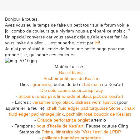
Bonjour à toutes,
Avez vous eu le temps de faire un petit tour sur le forum voir le
joli combo de couleurs que Myriam nous a préparé ce mois ci ?
Un spécial converse car vous savez déjà qu'elle en est fan! Je
vous invite à y aller... il est superbe, c'est par
ici
!
Je n'ai pas résisté à l'envie de faire une petite page pour ma
grande fille, qui adore ces couleurs.
Matériel utilisé :
-
Bazzil blanc
-
Pochoir petit pois de Kesi'art
- Dies :
graminée
, bulles de bd et
fait main
de Kesi'art
-
Die cuts Labels colorconspiracy
-
Stickers ronds pink limonade et black jack de Kesi'art
- Encres :
versafine
onyx black
,
distress worn lipstick
(pour
aquareller la feuille),
chalk fluid edger pad turquoise Stone
,
chalk
fluid edger pad vintage pink
,
pschhiitt rose boudoir de Kesi'art
-
Grande perforatrice onglet
artemio
- Tampons :
bout d'ficelle de Kesi'art
, Fausse couture Cling
Stamps de
Prima
,
Itinéraire bis "Vers l'est" de LPDP
-
paillettes bombées argentées