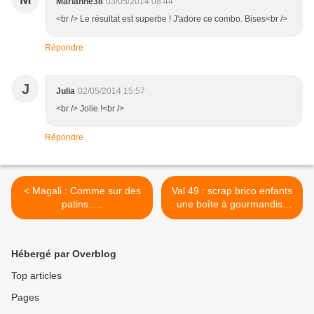
Marianne38
03/05/2014 08:44
<br /> Le résultat est superbe ! J'adore ce combo. Bises<br />
Répondre
J
Julia
02/05/2014 15:57
<br /> Jolie !<br />
Répondre
< Magali : Comme sur des
Val 49 : scrap brico enfants
patins.....
: une boîte à gourmandises
... >
Hébergé par Overblog
Top articles
Pages