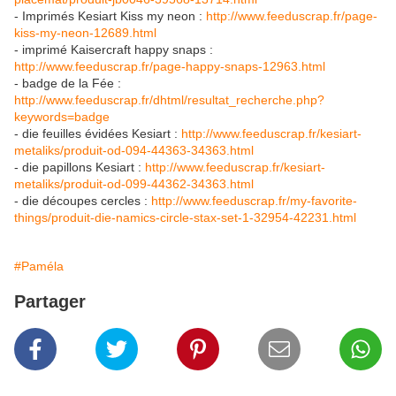
- Imprimés Kesiart Kiss my neon :
http://www.feeduscrap.fr/page-
kiss-my-neon-12689.html
- imprimé Kaisercraft happy snaps :
http://www.feeduscrap.fr/page-happy-snaps-12963.html
- badge de la Fée :
http://www.feeduscrap.fr/dhtml/resultat_recherche.php?
keywords=badge
- die feuilles évidées Kesiart :
http://www.feeduscrap.fr/kesiart-
metaliks/produit-od-094-44363-34363.html
- die papillons Kesiart :
http://www.feeduscrap.fr/kesiart-
metaliks/produit-od-099-44362-34363.html
- die découpes cercles :
http://www.feeduscrap.fr/my-favorite-
things/produit-die-namics-circle-stax-set-1-32954-42231.html
#Paméla
Partager