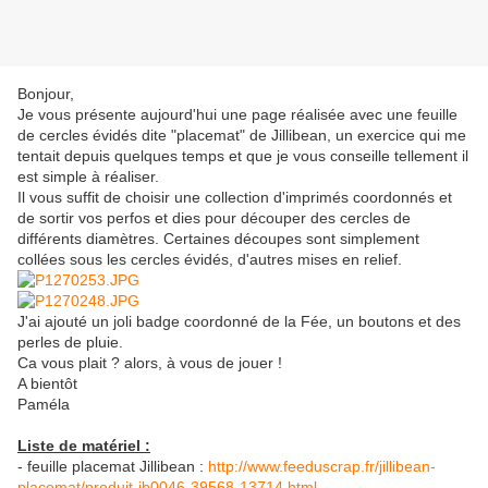
Bonjour,
Je vous présente aujourd'hui une page réalisée avec une feuille
de cercles évidés dite "placemat" de Jillibean, un exercice qui me
tentait depuis quelques temps et que je vous conseille tellement il
est simple à réaliser.
Il vous suffit de choisir une collection d'imprimés coordonnés et
de sortir vos perfos et dies pour découper des cercles de
différents diamètres. Certaines découpes sont simplement
collées sous les cercles évidés, d'autres mises en relief.
J'ai ajouté un joli badge coordonné de la Fée, un boutons et des
perles de pluie.
Ca vous plait ? alors, à vous de jouer !
A bientôt
Paméla
Liste de matériel :
- feuille placemat Jillibean :
http://www.feeduscrap.fr/jillibean-
placemat/produit-jb0046-39568-13714.html