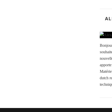
AL
Bonjour
souhait
nouvell
apporte
Matérie
dutch r
techniqu