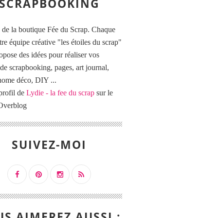
SCRAPBOOKING
 de la boutique Fée du Scrap. Chaque
tre équipe créative "les étoiles du scrap"
opose des idées pour réaliser vos
de scrapbooking, pages, art journal,
 home déco, DIY ...
profil de
Lydie - la fee du scrap
sur le
 Overblog
SUIVEZ-MOI
S AIMEREZ AUSSI :