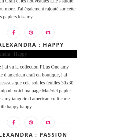
n Craft et les nouveautés Elle's studio
u more. J'ai également rajouté sur cette
s papiers kiss my...
ALEXANDRA : HAPPY
 j ai vu la collection PLus One amy
e d american craft en boutique, j ai
desssus que cela soit les feuilles 30x30
inipad. voici ma page Matériel papier
e amy tangerie d american craft carte
life happy happy...
LEXANDRA : PASSION