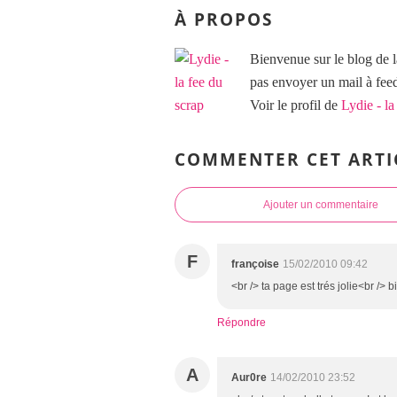
À PROPOS
Bienvenue sur le blog de l
pas envoyer un mail à f
Voir le profil de
Lydie - la
COMMENTER CET ARTI
Ajouter un commentaire
F
françoise
15/02/2010 09:42
<br /> ta page est trés jolie<br /> b
Répondre
A
Aur0re
14/02/2010 23:52