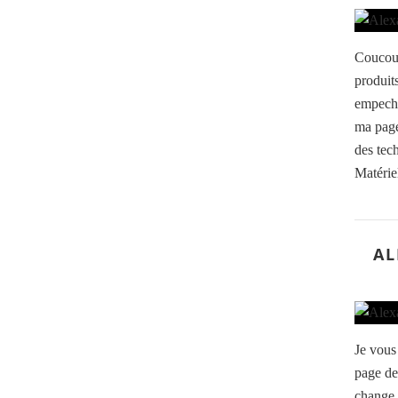
Coucou 
produits
empeche
ma page
des tec
Matériel
AL
Je vous
page de
change d