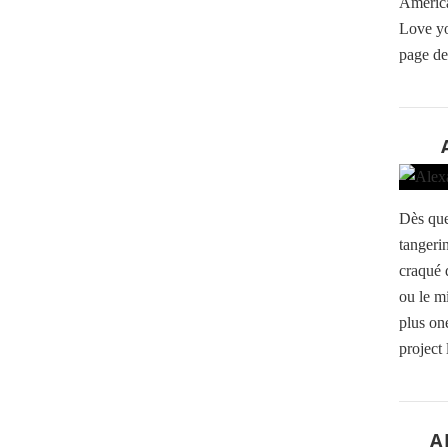
America
Love yo
page de
Dès que
tangerin
craqué 
ou le m
plus on
project 
A