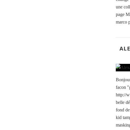
une col
page Ma
marco po
AL
Bonjour
facon "
http://
belle d
fond de
kid tam
masking