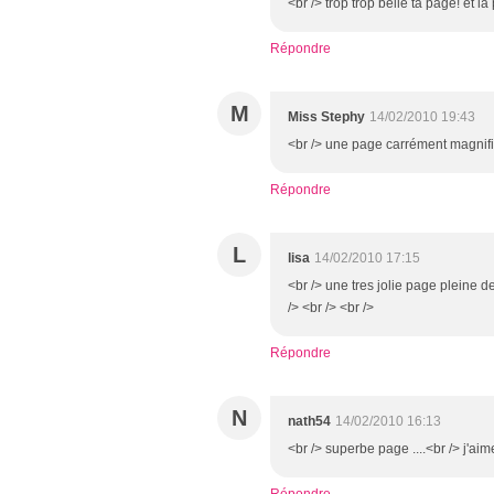
<br /> trop trop belle ta page! et la
Répondre
M
Miss Stephy
14/02/2010 19:43
<br /> une page carrément magnifiq
Répondre
L
lisa
14/02/2010 17:15
<br /> une tres jolie page pleine d
/> <br /> <br />
Répondre
N
nath54
14/02/2010 16:13
<br /> superbe page ....<br /> j'aim