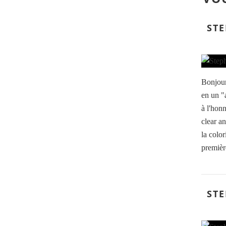
STE
Bonjour
en un "a
à l'hon
clear an
la color
première
STE