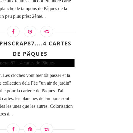
isée aux feutres à alcool Première carte
 planche de tampons de Pâques de la
un peu plus près: 2ème...
PHSCRAP87....4 CARTES
DE PÂQUES
, Les cloches vont bientôt passer et la
e collection dela Fée "un air de jardin"
aite pour la carterie de Pâques. J'ai
 4 cartes, les planches de tampons sont
les les unes que les autres. Colorisation
res à...