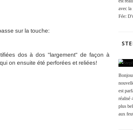
est réal
avec la
Fée: D'
passe sur la touche:
STE
tifiées dos à dos "largement" de façon à
qui on ensuite été perforées et reliées!
Bonjour
nouvell
est parf
réalisé
plus bel
aux feut