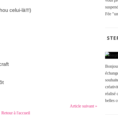
vous pr
suspendr
u celui-là!!!)
Fée "un 
STE
raft
Bonjour
échange
souhaite
ôt
créativi
réalisé 
belles c
Article suivant »
Retour à l'accueil