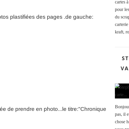
cartes 
pour le
hotos plastifiées des pages .de gauche:
du scrap
carterie
kraft, r
ST
VA
Bonjour
liée de prendre en photo...le titre:"Chronique
pas, il 
chose h