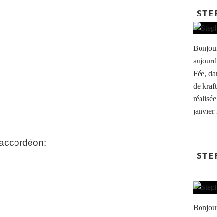
STE
Bonjour
aujourd'
Fée, da
de kraft
réalisée
janvier
 accordéon:
STE
Bonjour,