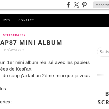
CHIVES
CONTACT
STEFSCRAP87
AP87 MINI ALBUM
8 FÉVRIER 2011
 un 1er mini album réalisé avec les papiers
sées de Kesi'art
 du coup j'ai fait un 2ème mini que je vous
os....
B
SCR
ertex: