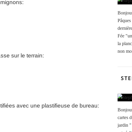
i mignons:
Bonjour,
Pâques 
dernière
Fée "un 
la plan
non mon
sse sur le terrain:
STE
stifiées avec une plastifieuse de bureau:
Bonjour
cartes 
jardin "