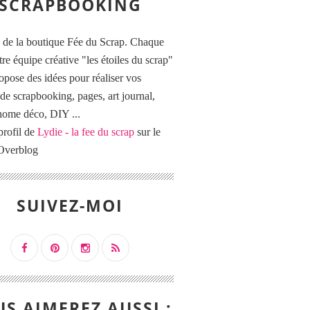
SCRAPBOOKING
 de la boutique Fée du Scrap. Chaque
tre équipe créative "les étoiles du scrap"
opose des idées pour réaliser vos
de scrapbooking, pages, art journal,
 home déco, DIY ...
profil de
Lydie - la fee du scrap
sur le
 Overblog
SUIVEZ-MOI
S AIMEREZ AUSSI :