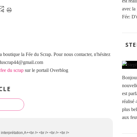
est réal
avec la
Fée: D'
STE
a boutique la Fée du Scrap. Pour nous contacter, n'hésitez
eeduscrap44@gmail.com
 fee du scrap
sur le portail Overblog
Bonjour
nouvell
CLE
est parf
réalisé
plus bel
aux feut
interprétation,A+<br /> <br /> <br /> <br />