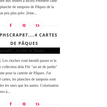
isée aux feutres à alcool Première carte
 planche de tampons de Pâques de la
un peu plus près: 2ème...
PHSCRAP87....4 CARTES
DE PÂQUES
, Les cloches vont bientôt passer et la
e collection dela Fée "un air de jardin"
aite pour la carterie de Pâques. J'ai
 4 cartes, les planches de tampons sont
les les unes que les autres. Colorisation
res à...