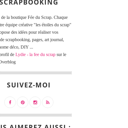
SCRAPBOOKING
 de la boutique Fée du Scrap. Chaque
tre équipe créative "les étoiles du scrap"
opose des idées pour réaliser vos
de scrapbooking, pages, art journal,
 home déco, DIY ...
profil de
Lydie - la fee du scrap
sur le
 Overblog
SUIVEZ-MOI
S AIMEREZ AUSSI :