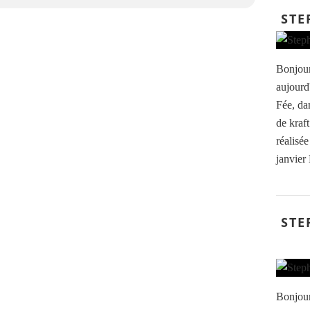
STE
Bonjour
aujourd'
Fée, da
de kraft
réalisée
janvier
STE
Bonjour,