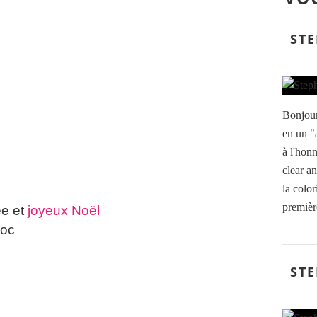
STE
Bonjour
en un "a
à l'hon
clear an
la color
première
ée et
joyeux Noël
loc
STE