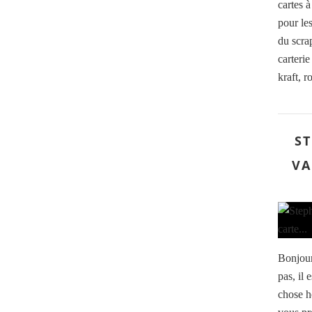
cartes 
pour le
du scrap
carterie
kraft, r
ST
VA
Bonjour
pas, il 
chose h