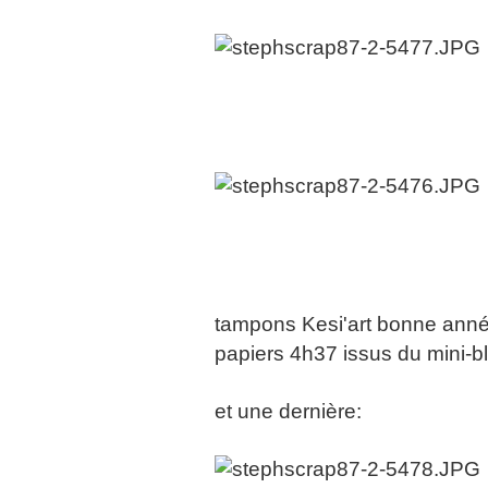
tampons Kesi'art bonne ann
papiers 4h37 issus du mini-b
et une dernière: