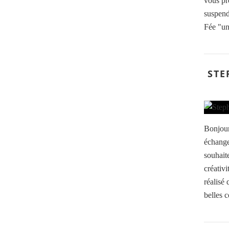
vous pr
suspendr
Fée "un 
STE
Bonjour
échange
souhaite
créativi
réalisé 
belles c