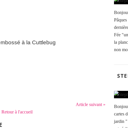
Bonjour,
Pâques 
dernière
Fée "un 
mbossé à la Cuttlebug
la plan
non mon
STE
Article suivant »
Bonjour
Retour à l'accueil
cartes 
jardin "
E