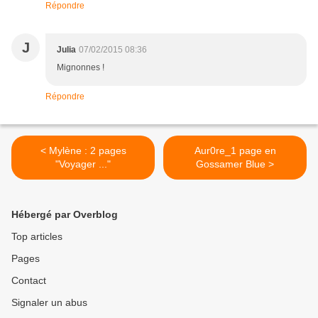
Répondre
J
Julia
07/02/2015 08:36
Mignonnes !
Répondre
< Mylène : 2 pages
Aur0re_1 page en
"Voyager ..."
Gossamer Blue >
Hébergé par Overblog
Top articles
Pages
Contact
Signaler un abus