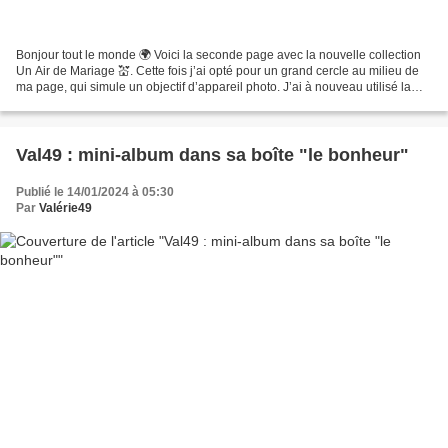
Bonjour tout le monde 🌍 Voici la seconde page avec la nouvelle collection
Un Air de Mariage 💒. Cette fois j’ai opté pour un grand cercle au milieu de
ma page, qui simule un objectif d’appareil photo. J’ai à nouveau utilisé la
fleur d’une des planches...
Val49 : mini-album dans sa boîte "le bonheur"
Publié le 14/01/2024 à 05:30
Par
Valérie49