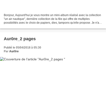
Bonjour, Aujourd'hui je vous montre un mini-album réalisé avec la collection
"un air nautique", dernière collection de la fée qui offre de multiples
possibilités avec le choix de papiers, dies, tampons qu'elle propose. Je n'ai
pas mis de photos c'est...
Aur0re_2 pages
Publié le 05/04/2018 à 05:30
Par
Aur0re