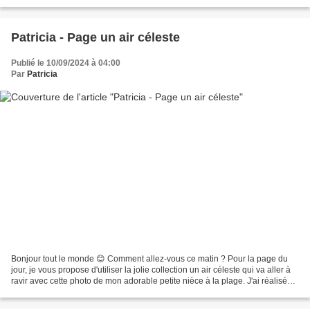
dates sont déjà en ligne ici et...
Patricia - Page un air céleste
Publié le 10/09/2024 à 04:00
Par
Patricia
Bonjour tout le monde 😊 Comment allez-vous ce matin ? Pour la page du
jour, je vous propose d'utiliser la jolie collection un air céleste qui va aller à
ravir avec cette photo de mon adorable petite nièce à la plage. J'ai réalisé
une multitude de petits...