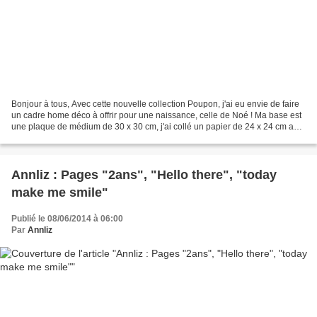
Bonjour à tous, Avec cette nouvelle collection Poupon, j'ai eu envie de faire
un cadre home déco à offrir pour une naissance, celle de Noé ! Ma base est
une plaque de médium de 30 x 30 cm, j'ai collé un papier de 24 x 24 cm au
centre, mis un emplacement...
Annliz : Pages "2ans", "Hello there", "today
make me smile"
Publié le 08/06/2014 à 06:00
Par
Annliz