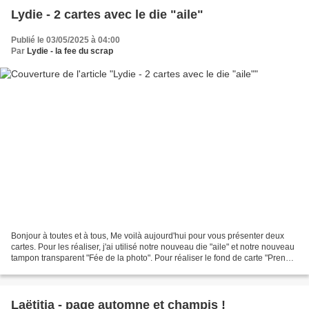
Lydie - 2 cartes avec le die "aile"
Publié le 03/05/2025 à 04:00
Par
Lydie - la fee du scrap
Bonjour à toutes et à tous, Me voilà aujourd'hui pour vous présenter deux
cartes. Pour les réaliser, j'ai utilisé notre nouveau die "aile" et notre nouveau
tampon transparent "Fée de la photo". Pour réaliser le fond de carte "Prends
soin de toi", j'ai...
Laëtitia - page automne et champis !