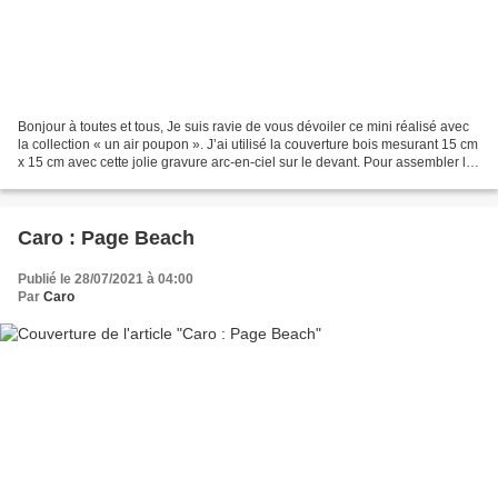
Bonjour à toutes et tous, Je suis ravie de vous dévoiler ce mini réalisé avec
la collection « un air poupon ». J’ai utilisé la couverture bois mesurant 15 cm
x 15 cm avec cette jolie gravure arc-en-ciel sur le devant. Pour assembler les
pages de ce mini,...
Caro : Page Beach
Publié le 28/07/2021 à 04:00
Par
Caro