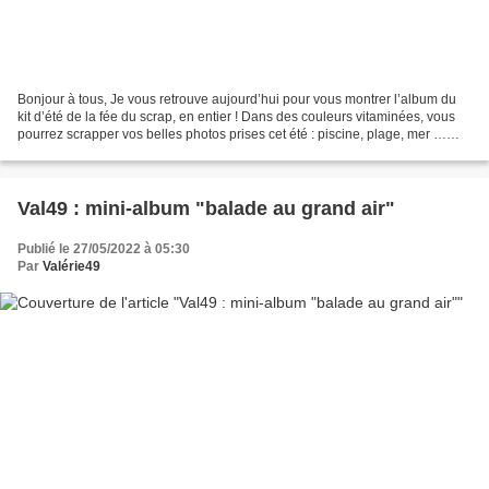
Bonjour à tous, Je vous retrouve aujourd’hui pour vous montrer l’album du
kit d’été de la fée du scrap, en entier ! Dans des couleurs vitaminées, vous
pourrez scrapper vos belles photos prises cet été : piscine, plage, mer …
vous avez de multiples possibilités...
Val49 : mini-album "balade au grand air"
Publié le 27/05/2022 à 05:30
Par
Valérie49