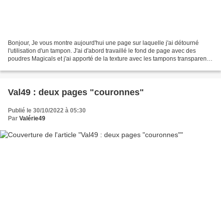
Bonjour, Je vous montre aujourd'hui une page sur laquelle j'ai détourné
l'utilisation d'un tampon. J'ai d'abord travaillé le fond de page avec des
poudres Magicals et j'ai apporté de la texture avec les tampons transparents
Pellicules, les tampons non...
Val49 : deux pages "couronnes"
Publié le 30/10/2022 à 05:30
Par
Valérie49