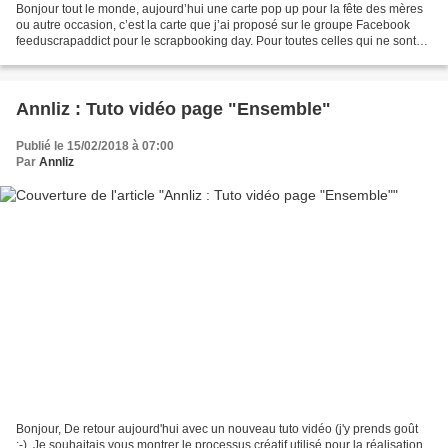
Bonjour tout le monde, aujourd’hui une carte pop up pour la fête des mères
ou autre occasion, c’est la carte que j’ai proposé sur le groupe Facebook
feeduscrapaddict pour le scrapbooking day. Pour toutes celles qui ne sont
pas abonnées à ce groupe, vous...
Annliz : Tuto vidéo page "Ensemble"
Publié le 15/02/2018 à 07:00
Par
Annliz
Bonjour, De retour aujourd'hui avec un nouveau tuto vidéo (j'y prends goût
;-). Je souhaitais vous montrer le processus créatif utilisé pour la réalisation