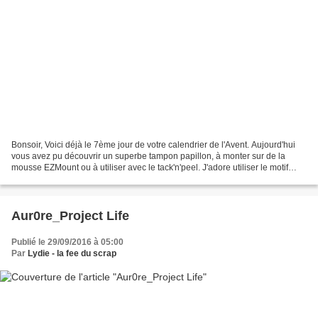
Bonsoir, Voici déjà le 7ème jour de votre calendrier de l'Avent. Aujourd'hui
vous avez pu découvrir un superbe tampon papillon, à monter sur de la
mousse EZMount ou à utiliser avec le tack'n'peel. J'adore utiliser le motif
papillon dans mes créations...
Aur0re_Project Life
Publié le 29/09/2016 à 05:00
Par
Lydie - la fee du scrap