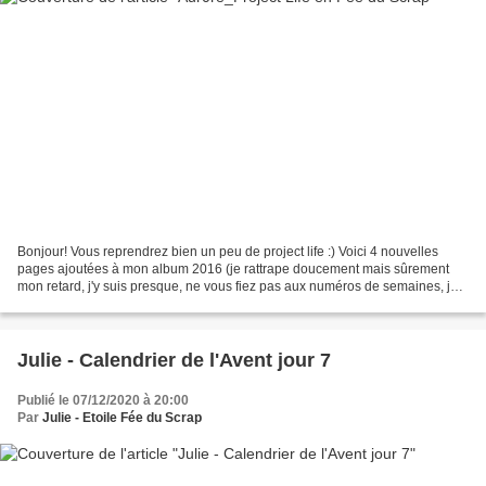
Bonjour! Vous reprendrez bien un peu de project life :) Voici 4 nouvelles
pages ajoutées à mon album 2016 (je rattrape doucement mais sûrement
mon retard, j'y suis presque, ne vous fiez pas aux numéros de semaines, je
scrappe au gré de mon envie!). Une...
Julie - Calendrier de l'Avent jour 7
Publié le 07/12/2020 à 20:00
Par
Julie - Etoile Fée du Scrap