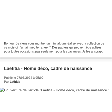
Bonjour, Je viens vous montrer un mini album réalisé avec la collection de
ce mois-ci : "un air méditerranéen". Des papiers qui peuvent être utilisés
pour toutes occasions, pas seulement pour les vacances. Je les ai scrappés
pour les 1 an de mon neveu...
Laëtitia - Home déco, cadre de naissance
Publié le 07/03/2024 à 05:00
Par
Laëtitia