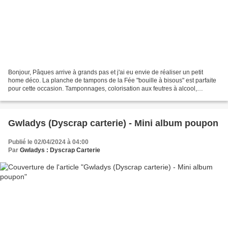
Bonjour, Pâques arrive à grands pas et j'ai eu envie de réaliser un petit
home déco. La planche de tampons de la Fée "bouille à bisous" est parfaite
pour cette occasion. Tamponnages, colorisation aux feutres à alcool,
détourages...et un peu de patience...
Gwladys (Dyscrap carterie) - Mini album poupon
Publié le 02/04/2024 à 04:00
Par
Gwladys : Dyscrap Carterie