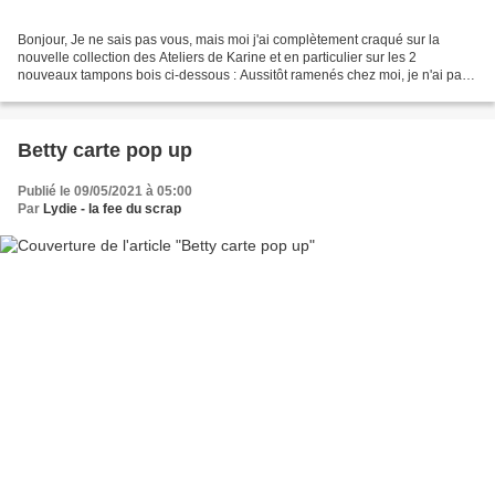
Bonjour, Je ne sais pas vous, mais moi j'ai complètement craqué sur la
nouvelle collection des Ateliers de Karine et en particulier sur les 2
nouveaux tampons bois ci-dessous : Aussitôt ramenés chez moi, je n'ai pas
résisté longtemps à l'idée de les...
Betty carte pop up
Publié le 09/05/2021 à 05:00
Par
Lydie - la fee du scrap