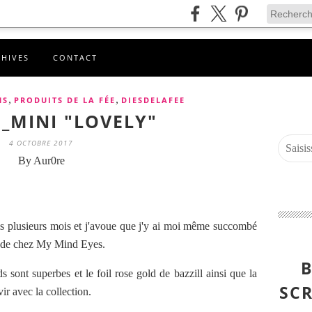
CHIVES
CONTACT
,
,
MS
PRODUITS DE LA FÉE
DIESDELAFEE
_MINI "LOVELY"
4 OCTOBRE 2017
By Aur0re
is plusieurs mois et j'avoue que j'y ai moi même succombé
sh" de chez My Mind Eyes.
B
s sont superbes et le foil rose gold de bazzill ainsi que la
SCR
r avec la collection.