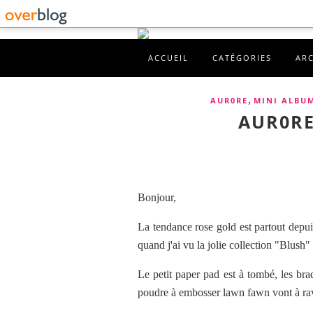
ACCUEIL
CATÉGORIES
AR
,
AUR0RE
MINI ALBU
AUR0RE
Bonjour,
La tendance rose gold est partout depu
quand j'ai vu la jolie collection "Blu
Le petit paper pad est à tombé, les brad
poudre à embosser lawn fawn vont à ravi