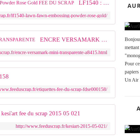
LF1540 : Lawn Fawn Embossing Powder Rose Gold FEE DU SCRAP
AUR
rap.fr/lf1540-lawn-fawn-embossing-powder-rose-gold/
ENCRE VERSAMARK MINI TRANSPARENTE
Bonjour
mettant
scrap.fr/encre-versamark-mini-transparente-a8415.html
"monogr
Pour ces
papiers 
0158
Un Air F
/www.feeduscrap.fr/etiquettes-fee-du-scrap-fdse000158/
kesi'art fee du scrap 2015 05 021
http://www.feeduscrap.fr/kesiart-2015-05-021/