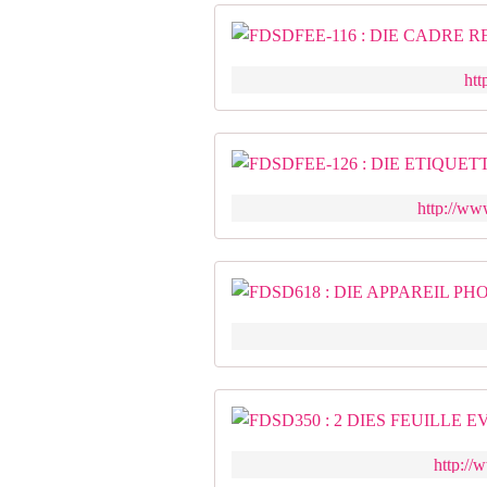
htt
http://www
http://