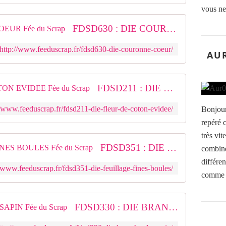
vous ne
FDSD630 : DIE COURONNE COEUR Fée du Scrap
http://www.feeduscrap.fr/fdsd630-die-couronne-coeur/
AUR
FDSD211 : DIE FLEUR DE COTON EVIDEE Fée du Scrap
//www.feeduscrap.fr/fdsd211-die-fleur-de-coton-evidee/
Bonjour,
repéré c
très vit
FDSD351 : DIE FEUILLAGE FINES BOULES Fée du Scrap
combine
différe
//www.feeduscrap.fr/fdsd351-die-feuillage-fines-boules/
comme Ca
FDSD330 : DIE BRANCHE DE SAPIN Fée du Scrap