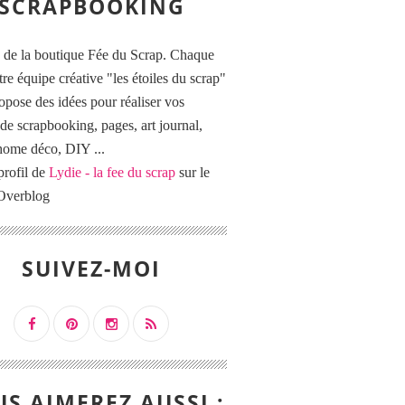
SCRAPBOOKING
 de la boutique Fée du Scrap. Chaque
tre équipe créative "les étoiles du scrap"
opose des idées pour réaliser vos
de scrapbooking, pages, art journal,
 home déco, DIY ...
profil de
Lydie - la fee du scrap
sur le
 Overblog
SUIVEZ-MOI
S AIMEREZ AUSSI :