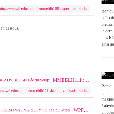
http://www.feeduscrap.fr/mmeblh109-paper-pad-blush/
Bonjour,
collecti
premièr
 en dessous.
la derni
dies Bé
ainsi qu
MMEBLH111 : DECORATIVE BRADS BLUSH Fée du Scrap
Bonjour
/www.feeduscrap.fr/mmeblh111-decorative-brads-blush/
quelque
masques
Labyrin
WPP1019 : WEBSTER'S PAGES PERSONAL VARIETY PH Fée du Scrap
un coeu