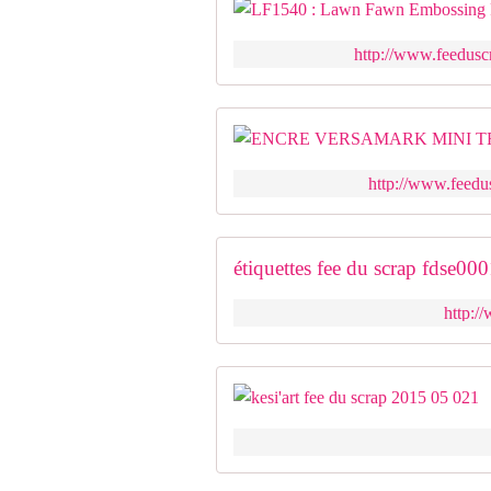
http://www.feedusc
http://www.feedu
étiquettes fee du scrap fdse00
http:/