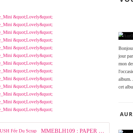
Bonjour
jour par
mon der
l'occas
album. J
cet alb
AUR
MMEBLH109 : PAPER PAD BLUSH Fée Du Scrap