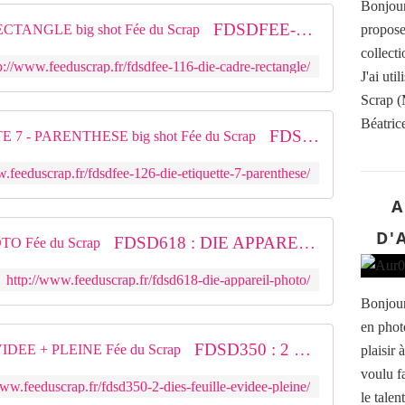
Bonjour
FDSDFEE-116 : DIE CADRE RECTANGLE big shot Fée du Scrap
propose
collecti
p://www.feeduscrap.fr/fdsdfee-116-die-cadre-rectangle/
J'ai ut
Scrap (
Béatrice
FDSDFEE-126 : DIE ETIQUETTE 7 - PARENTHESE big shot Fée du Scrap
.feeduscrap.fr/fdsdfee-126-die-etiquette-7-parenthese/
A
D'
FDSD618 : DIE APPAREIL PHOTO Fée du Scrap
http://www.feeduscrap.fr/fdsd618-die-appareil-photo/
Bonjour
en phot
FDSD350 : 2 DIES FEUILLE EVIDEE + PLEINE Fée du Scrap
plaisir 
voulu fa
www.feeduscrap.fr/fdsd350-2-dies-feuille-evidee-pleine/
le tale