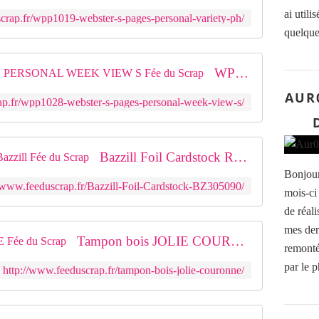
ai utili
crap.fr/wpp1019-webster-s-pages-personal-variety-ph/
quelque
WPP1028 : WEBSTER'S PAGES PERSONAL WEEK VIEW S Fée du Scrap
AUR
ap.fr/wpp1028-webster-s-pages-personal-week-view-s/
Bazzill Foil Cardstock Rose GoldBazzill Fée du Scrap
Bonjour,
//www.feeduscrap.fr/Bazzill-Foil-Cardstock-BZ305090/
mois-ci 
de réal
mes dern
Tampon bois JOLIE COURONNE Fée du Scrap
remonté
par le 
http://www.feeduscrap.fr/tampon-bois-jolie-couronne/