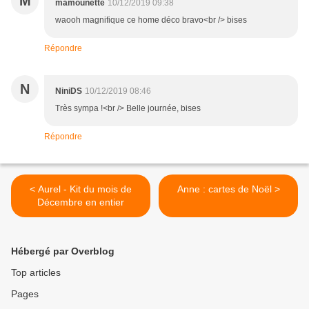
M
mamounette
10/12/2019 09:38
waooh magnifique ce home déco bravo<br /> bises
Répondre
N
NiniDS
10/12/2019 08:46
Très sympa !<br /> Belle journée, bises
Répondre
< Aurel - Kit du mois de
Anne : cartes de Noël >
Décembre en entier
Hébergé par Overblog
Top articles
Pages