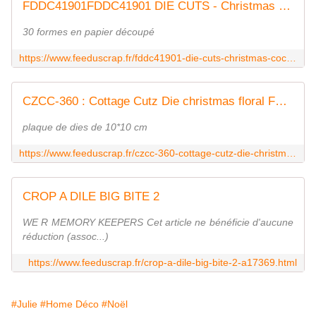
FDDC41901FDDC41901 DIE CUTS - Christmas Cocooning FEE DU SCRAP
30 formes en papier découpé
https://www.feeduscrap.fr/fddc41901-die-cuts-christmas-cocooning/
CZCC-360 : Cottage Cutz Die christmas floral FEE DU SCRAP
plaque de dies de 10*10 cm
https://www.feeduscrap.fr/czcc-360-cottage-cutz-die-christmas-floral/
CROP A DILE BIG BITE 2
WE R MEMORY KEEPERS Cet article ne bénéficie d'aucune
réduction (assoc...)
https://www.feeduscrap.fr/crop-a-dile-big-bite-2-a17369.html
#Julie
#Home Déco
#Noël