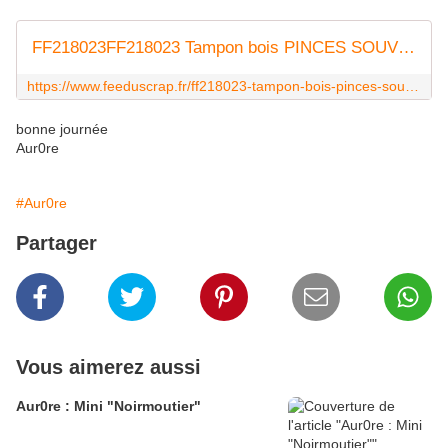
FF218023FF218023 Tampon bois PINCES SOUVENIRS FEE DU SCRAP
https://www.feeduscrap.fr/ff218023-tampon-bois-pinces-souvenirs/
bonne journée
Aur0re
#Aur0re
Partager
Vous aimerez aussi
Aur0re : Mini "Noirmoutier"