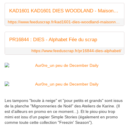
KAD1601 KAD1601 DIES WOODLAND - Maisonnettes FEE DU SCRAP
https://www.feeduscrap.fr/kad1601-dies-woodland-maisonnettes/
PR16844 : DIES - Alphabet Fée du scrap
https://www.feeduscrap.fr/pr16844-dies-alphabet/
Les tampons "boule à neige" et "pour petits et grands" sont issus
de la planche "Mignonneries de Noël" des Ateliers de Karine. (Il
est d'ailleurs en promo en ce moment...). Et le piou-piou trop
mimi est issu d'un papier Simple Stories (également en promo
comme toute cette collection "Freezin' Season").