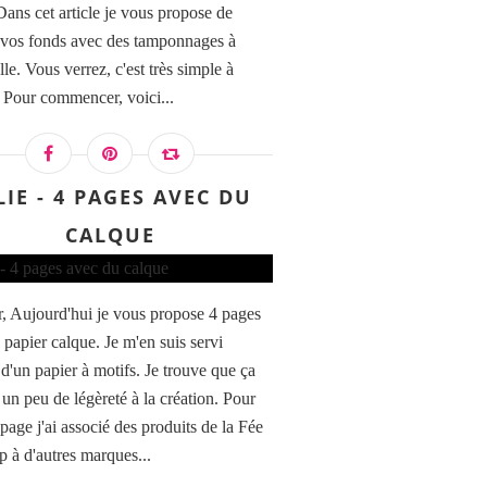
Dans cet article je vous propose de
r vos fonds avec des tamponnages à
lle. Vous verrez, c'est très simple à
r. Pour commencer, voici...
LIE - 4 PAGES AVEC DU
CALQUE
, Aujourd'hui je vous propose 4 pages
 papier calque. Je m'en suis servi
015 FDSTT6015 TAMPONS TRANSPARENTS A6 PA
'un papier à motifs. Je trouve que ça
 un peu de légèreté à la création. Pour
page j'ai associé des produits de la Fée
p à d'autres marques...