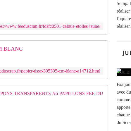
Scrap. 
réalise
l'aquare
ps://www.feeduscrap.fr/fdsfc0501-calque-etoiles-jaune/
réalise
CM BLANC
JU
eduscrap.fr/papier-tisse-305305-cm-blanc-a14712.html
Bonjour
avec du
FDSTTA6
comme d
P
apporte
l
chaque 
a
n
du Scra
c