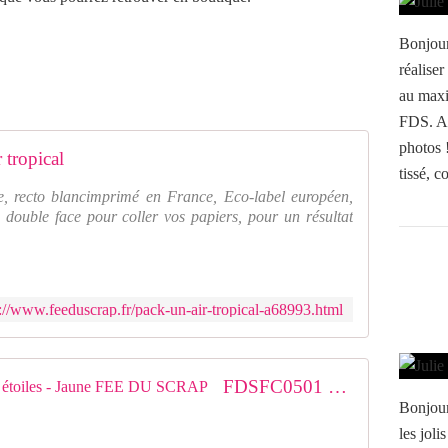
Bonjour
réaliser
au maxi
FDS. All
photos 
 tropical
tissé, c
e, recto blancimprimé en France, Eco-label européen,
 double face pour coller vos papiers, pour un résultat
s://www.feeduscrap.fr/pack-un-air-tropical-a68993.html
FDSFC0501 FDSFC0501 Calque étoiles - Jaune FEE DU SCRAP
Bonjour
les jol