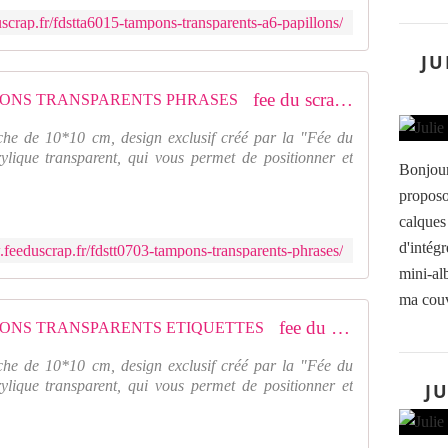
h
scrap.fr/fdstta6015-tampons-transparents-a6-papillons/
e
d
JU
e
t
fee du scrap FDSTT0703 : TAMPONS TRANSPARENTS PHRASES
a
m
che de 10*10 cm, design exclusif créé par la "Fée du
p
ylique transparent, qui vous permet de positionner et
o
Bonjour
n
proposo
s
calques
t
d'intégr
r
.feeduscrap.fr/fdstt0703-tampons-transparents-phrases/
a
mini-alb
n
ma couv
s
fee du scrap FDSTT0701 : TAMPONS TRANSPARENTS ETIQUETTES
p
a
che de 10*10 cm, design exclusif créé par la "Fée du
r
ylique transparent, qui vous permet de positionner et
JU
e
n
t