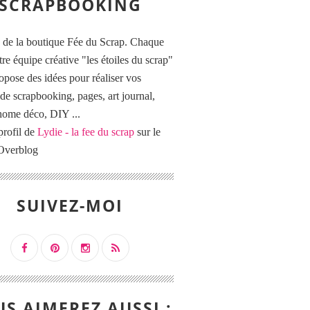
SCRAPBOOKING
 de la boutique Fée du Scrap. Chaque
tre équipe créative "les étoiles du scrap"
opose des idées pour réaliser vos
de scrapbooking, pages, art journal,
 home déco, DIY ...
profil de
Lydie - la fee du scrap
sur le
 Overblog
SUIVEZ-MOI
S AIMEREZ AUSSI :