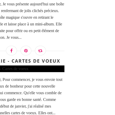
, Je vous présente aujourd'hui une boîte
 renfermant de jolis clichés précieux.
îte magique s'ouvre en retirant le
le et laisse place à un mini-album. Elle
009 FDSTT6009 TAMPONS TRANSPARENTS A6 PI
aite pour offrir ou en petit élément de
on. Je vous...
LIE - CARTES DE VOEUX
, Pour commencer, je vous envoie tout
006 FDSTT6006 TAMPONS TRANSPARENTS A6 ET
x de bonheur pour cette nouvelle
ui commence. Qu'elle vous comble de
 vous garde en bonne santé. Comme
ébut de janvier, j'ai réalisé mes
nnelles cartes de voeux. Elles ont...