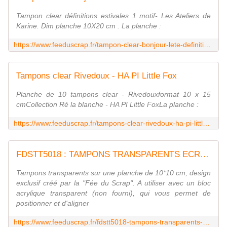
Tampon clear définitions estivales 1 motif- Les Ateliers de
Karine. Dim planche 10X20 cm . La planche :
https://www.feeduscrap.fr/tampon-clear-bonjour-lete-definitions-estivales-les-ateliers-de-karine/
Tampons clear Rivedoux - HA PI Little Fox
Planche de 10 tampons clear - Rivedouxformat 10 x 15
cmCollection Ré la blanche - HA PI Little FoxLa planche :
https://www.feeduscrap.fr/tampons-clear-rivedoux-ha-pi-little-fox-a85992.html
FDSTT5018 : TAMPONS TRANSPARENTS ECRITURE FEE DU SCRAP
Tampons transparents sur une planche de 10*10 cm, design
exclusif créé par la "Fée du Scrap". A utiliser avec un bloc
acrylique transparent (non fourni), qui vous permet de
positionner et d'aligner
https://www.feeduscrap.fr/fdstt5018-tampons-transparents-ecriture/