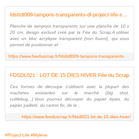
fdsttdl009-tampons-transparents-dl-project-life-semaine FEE DU SCRAP
Planche de tampons transparents sur une planche de 10 x
20 cm, design exclusif créé par la Fée du Scrap.A utiliser
avec un bloc acrylique transparent (non fourni), qui vous
permet de positionner et
https://www.feeduscrap.fr/fdsttdl009-tampons-transparents-dl-project-life-semaine/
FDSDL021 : LOT DE 15 DIES HIVER Fée du Scrap
Ces formes de découpe s'utilisent avec la plupart des
machines existantes sur le marché (big shot,
cuttlebug...).Vous pourrez découper du papier épais, du
papier pailleté, du carton fin, de la...
https://www.feeduscrap.fr/fdsdl021-lot-de-15-dies-hiver/
#Project Life
#Mylène