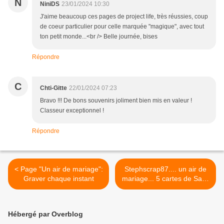
N
NiniDS
23/01/2024 10:30
J'aime beaucoup ces pages de project life, très réussies, coup
de coeur particulier pour celle marquée "magique", avec tout
ton petit monde...<br /> Belle journée, bises
Répondre
C
Chti-Gitte
22/01/2024 07:23
Bravo !!! De bons souvenirs joliment bien mis en valeur !
Classeur exceptionnel !
Répondre
< Page "Un air de mariage":
Stephscrap87.... un air de
Graver chaque instant
mariage... 5 cartes de Saint
Valentin >
Hébergé par Overblog